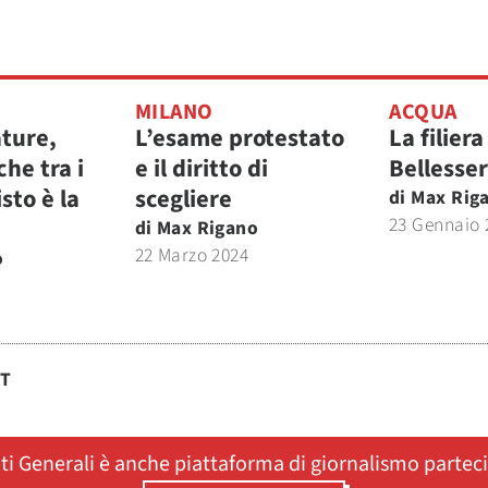
MILANO
ACQUA
ature,
L’esame protestato
La filiera
che tra i
e il diritto di
Bellesse
isto è la
scegliere
di
Max Rig
23 Gennaio 
di
Max Rigano
22 Marzo 2024
o
ST
ati Generali è anche piattaforma di giornalismo partec