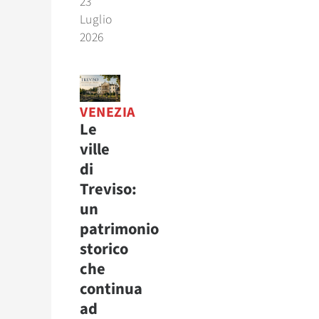
23
Luglio
2026
VENEZIA
Le
ville
di
Treviso:
un
patrimonio
storico
che
continua
ad