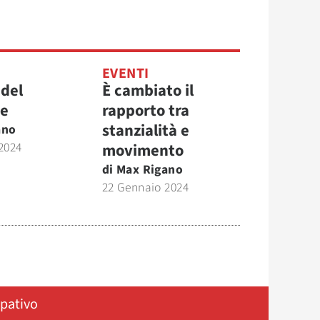
EVENTI
 del
È cambiato il
re
rapporto tra
stanzialità e
ano
2024
movimento
di
Max Rigano
22 Gennaio 2024
ipativo