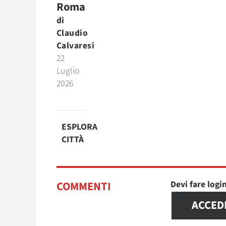
Roma
di
Claudio
Calvaresi
22
Luglio
2026
ESPLORA
CITTÀ
Devi fare log
COMMENTI
ACCED