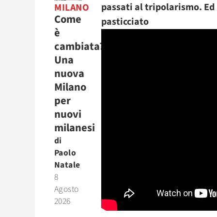
passati al tripolarismo. Ed
MILANO
Come
pasticciato
è
cambiata?
Una
nuova
Milano
per
nuovi
milanesi
di
Paolo
Natale
8
Agosto
2026