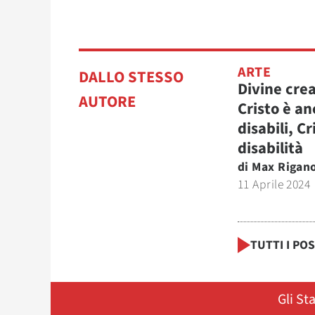
ARTE
DALLO STESSO
Divine cre
AUTORE
Cristo è an
disabili, Cr
disabilità
di
Max Rigan
11 Aprile 2024
TUTTI I PO
Gli St