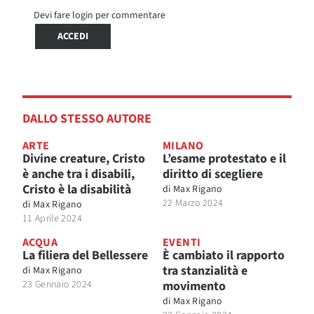
Devi fare login per commentare
ACCEDI
DALLO STESSO AUTORE
ARTE
MILANO
Divine creature, Cristo
L’esame protestato e il
è anche tra i disabili,
diritto di scegliere
Cristo è la disabilità
di
Max Rigano
22 Marzo 2024
di
Max Rigano
11 Aprile 2024
ACQUA
EVENTI
La filiera del Bellessere
È cambiato il rapporto
tra stanzialità e
di
Max Rigano
23 Gennaio 2024
movimento
di
Max Rigano