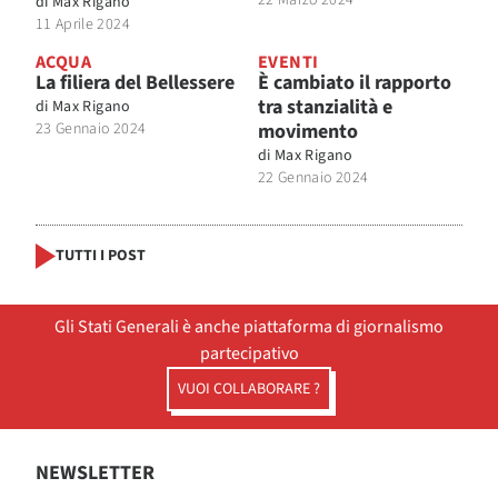
di
Max Rigano
11 Aprile 2024
ACQUA
EVENTI
La filiera del Bellessere
È cambiato il rapporto
tra stanzialità e
di
Max Rigano
23 Gennaio 2024
movimento
di
Max Rigano
22 Gennaio 2024
TUTTI I POST
Gli Stati Generali è anche piattaforma di giornalismo
partecipativo
VUOI COLLABORARE ?
NEWSLETTER