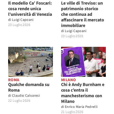
Il modello Ca’ Foscari:
Le ville di Treviso: un
cosa rende unica
patrimonio storico
l’università di Venezia
che continua ad
affascinare il mercato
di
Luigi Capoani
23 Luglio 2026
immobiliare
di
Luigi Capoani
23 Luglio 2026
ROMA
MILANO
Qualche domanda su
Chi è Andy Burnham e
Roma
cosa c’entra il
manchesterismo con
di
Claudio Calvaresi
22 Luglio 2026
Milano
di
Enrico Maria Pedrelli
21 Luglio 2026