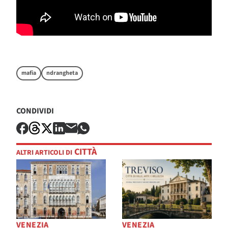
mafia
ndrangheta
CONDIVIDI
CITTÀ
ALTRI ARTICOLI DI
VENEZIA
VENEZIA