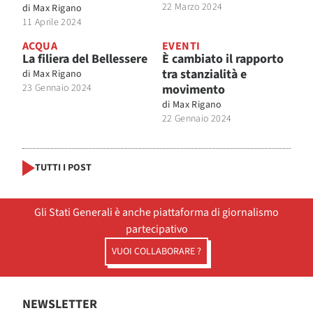
22 Marzo 2024
di
Max Rigano
11 Aprile 2024
ACQUA
EVENTI
La filiera del Bellessere
È cambiato il rapporto
tra stanzialità e
di
Max Rigano
23 Gennaio 2024
movimento
di
Max Rigano
22 Gennaio 2024
TUTTI I POST
Gli Stati Generali è anche piattaforma di giornalismo
partecipativo
VUOI COLLABORARE ?
NEWSLETTER