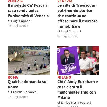
VENEZIA
VENEZIA
Il modello Ca’ Foscari:
Le ville di Treviso: un
cosa rende unica
patrimonio storico
l’università di Venezia
che continua ad
affascinare il mercato
di
Luigi Capoani
23 Luglio 2026
immobiliare
di
Luigi Capoani
23 Luglio 2026
ROMA
MILANO
Qualche domanda su
Chi è Andy Burnham e
Roma
cosa c’entra il
manchesterismo con
di
Claudio Calvaresi
22 Luglio 2026
Milano
di
Enrico Maria Pedrelli