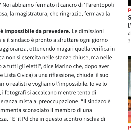
tà? Noi abbiamo fermato il cancro di ‘Parentopoli’
P
sa, la magistratura, che ringrazio, fermava la
S
l
 è impossibile da prevedere.
Le dimissioni
d
e il sindaco è pronto a sfruttare ogni giorno
3
maggioranza, ottenendo magari quella verifica in
ica non si esercita nelle stanze chiuse, ma nelle
 tutti gli eletti”, dice Marino che, dopo aver
 e Lista Civica) a una riflessione, chiude il suo
o realisti e vogliamo l’impossibile. Io ve lo
, i fotografi si accalcano mentre tenta di
 speranza mista a preoccupazione. “Il sindaco è
, commenta sconsolato il membro di una
za. “E’ il Pd che in questo scontro rischia di
P