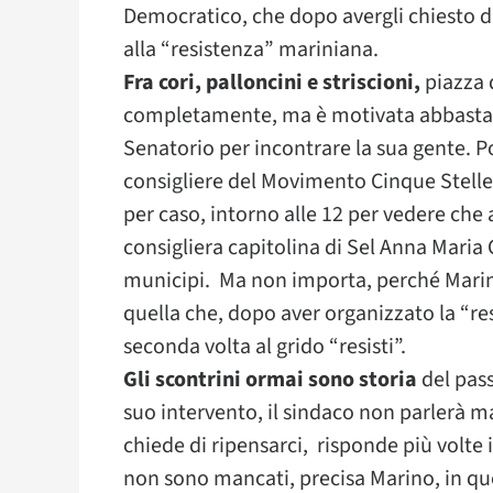
Democratico, che dopo avergli chiesto di
alla “resistenza” mariniana.
Fra cori, palloncini e striscioni,
piazza 
completamente, ma è motivata abbastanz
Senatorio per incontrare la sua gente. Poch
consigliere del Movimento Cinque Stelle,
per caso, intorno alle 12 per vedere che a
consigliera capitolina di Sel Anna Maria
municipi. Ma non importa, perché Marino
quella che, dopo aver organizzato la “res
seconda volta al grido “resisti”.
Gli scontrini ormai sono storia
del pas
suo intervento, il sindaco non parlerà ma
chiede di ripensarci, risponde più volte i
non sono mancati, precisa Marino, in q