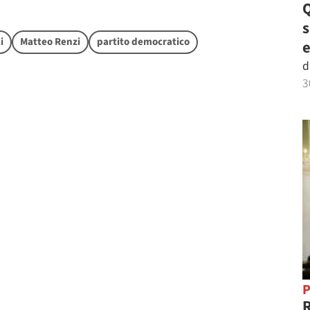
Q
i
Matteo Renzi
partito democratico
e
d
3
P
R