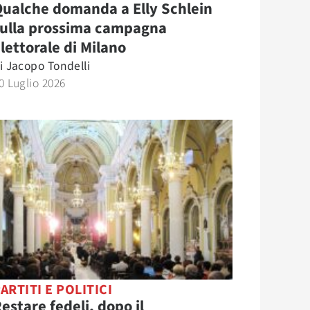
ualche domanda a Elly Schlein
sulla prossima campagna
lettorale di Milano
i
Jacopo Tondelli
0 Luglio 2026
ARTITI E POLITICI
estare fedeli, dopo il