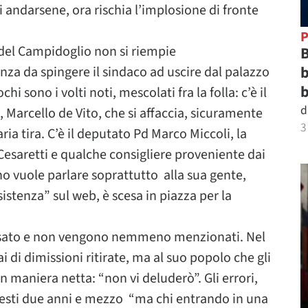
 andarsene, ora rischia l’implosione di fronte
P
del Campidoglio non si riempie
B
b
a da spingere il sindaco ad uscire dal palazzo
b
i sono i volti noti, mescolati fra la folla: c’è il
d
 Marcello de Vito, che si affaccia, sicuramente
3
ria tira. C’è il deputato Pd Marco Miccoli, la
 Cesaretti e qualche consigliere proveniente dai
 vuole parlare soprattutto alla sua gente,
istenza” sul web, è scesa in piazza per la
sato e non vengono nemmeno menzionati. Nel
i di dimissioni ritirate, ma al suo popolo che gli
n maniera netta: “non vi deluderò”. Gli errori,
uesti due anni e mezzo “ma chi entrando in una