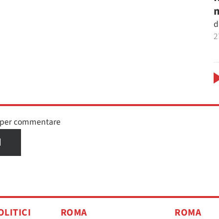
m
d
2
n per commentare
I
OLITICI
ROMA
ROMA