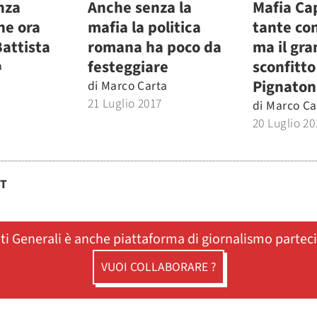
nza
Anche senza la
Mafia Cap
he ora
mafia la politica
tante co
Battista
romana ha poco da
ma il gr
festeggiare
sconfitto
a
Pignaton
di
Marco Carta
21 Luglio 2017
di
Marco Ca
20 Luglio 20
ST
ati Generali è anche piattaforma di giornalismo partec
VUOI COLLABORARE ?