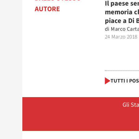
Il paese se
AUTORE
memoria c
piace a Di 
di
Marco Cart
24 Marzo 2018
TUTTI I PO
Gli St