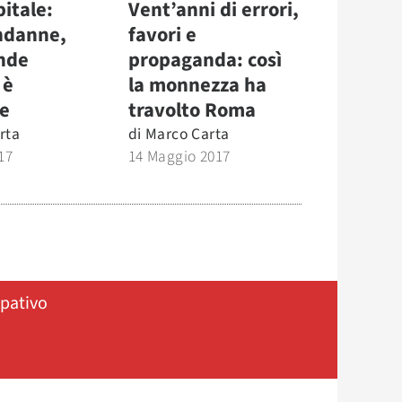
itale:
Vent’anni di errori,
ndanne,
favori e
ande
propaganda: così
 è
la monnezza ha
e
travolto Roma
rta
di
Marco Carta
17
14 Maggio 2017
ipativo