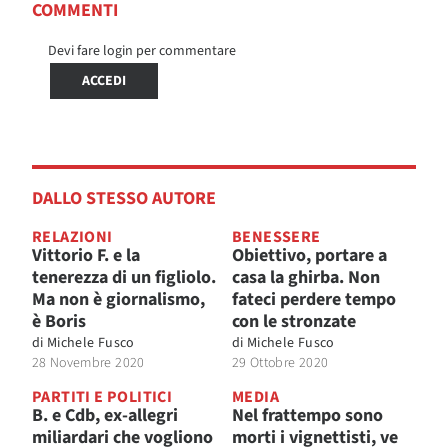
COMMENTI
Devi fare login per commentare
ACCEDI
DALLO STESSO AUTORE
RELAZIONI
BENESSERE
Vittorio F. e la
Obiettivo, portare a
tenerezza di un figliolo.
casa la ghirba. Non
Ma non è giornalismo,
fateci perdere tempo
è Boris
con le stronzate
di
Michele Fusco
di
Michele Fusco
28 Novembre 2020
29 Ottobre 2020
PARTITI E POLITICI
MEDIA
B. e Cdb, ex-allegri
Nel frattempo sono
miliardari che vogliono
morti i vignettisti, ve