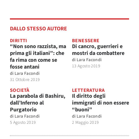
DALLO STESSO AUTORE
DIRITTI
BENESSERE
“Non sono razzista, ma
Di cancro, guerrieri e
prima gli italiani”: che
mostri da combattere
fa rima con come se
di
Lara Facondi
fosse antani
13 Agosto 2019
di
Lara Facondi
31 Ottobre 2019
SOCIETÀ
LETTERATURA
La parabola di Bashiru,
Il diritto degli
dall’Inferno al
immigrati di non essere
Purgatorio
“buoni”
di
Lara Facondi
di
Lara Facondi
5 Agosto 2019
2 Maggio 2019