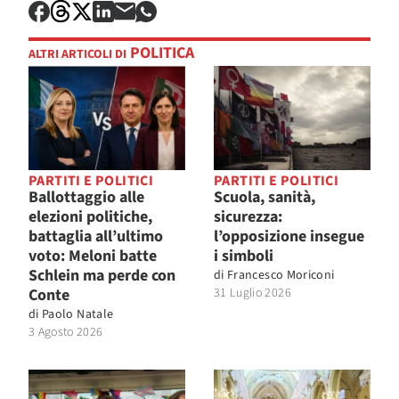
POLITICA
ALTRI ARTICOLI DI
PARTITI E POLITICI
PARTITI E POLITICI
Ballottaggio alle
Scuola, sanità,
elezioni politiche,
sicurezza:
battaglia all’ultimo
l’opposizione insegue
voto: Meloni batte
i simboli
Schlein ma perde con
di
Francesco Moriconi
Conte
31 Luglio 2026
di
Paolo Natale
3 Agosto 2026