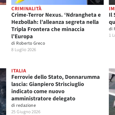
CRIMINALITÀ
IM
Crime-Terror Nexus. ‘Ndrangheta e
Il
Hezbollah: l’alleanza segreta nella
qu
Tripla Frontera che minaccia
di
1 L
l’Europa
di
Roberto Greco
8 Luglio 2026
ITALIA
Ferrovie dello Stato, Donnarumma
lascia: Gianpiero Strisciuglio
indicato come nuovo
amministratore delegato
di
redazione
25 Giugno 2026