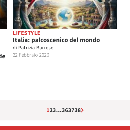
LIFESTYLE
Italia: palcoscenico del mondo
di
Patrizia Barrese
22 Febbraio 2026
ide
1
2
3
…
36
37
38