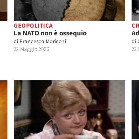
GEOPOLITICA
C
La NATO non è ossequio
Ad
di
Francesco Moriconi
di
22 Maggio 2026
22