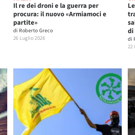
Il re dei droni e la guerra per
Le
procura: il nuovo «Armiamoci e
tr
partite»
sa
di
di
Roberto Greco
26 Luglio 2026
di
22 