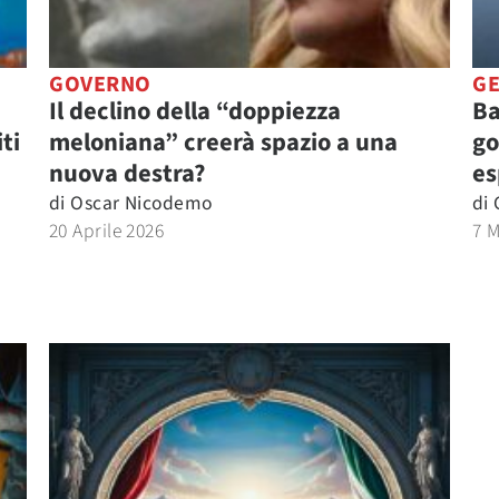
GOVERNO
GE
Il declino della “doppiezza
Ba
ti
meloniana” creerà spazio a una
go
nuova destra?
es
di
Oscar Nicodemo
di
20 Aprile 2026
7 