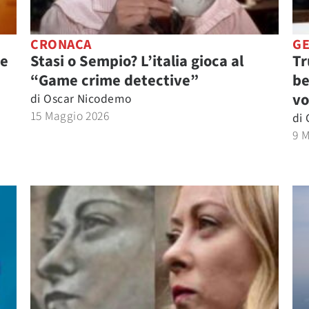
CRONACA
GE
de
Stasi o Sempio? L’italia gioca al
Tr
“Game crime detective”
be
vo
di
Oscar Nicodemo
15 Maggio 2026
di
9 