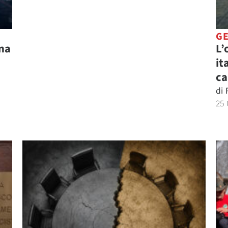
GE
ina
L’
it
ca
di
25