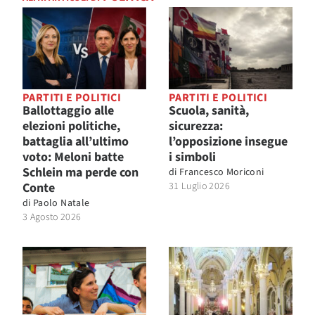
PARTITI E POLITICI
PARTITI E POLITICI
Ballottaggio alle
Scuola, sanità,
elezioni politiche,
sicurezza:
battaglia all’ultimo
l’opposizione insegue
voto: Meloni batte
i simboli
Schlein ma perde con
di
Francesco Moriconi
Conte
31 Luglio 2026
di
Paolo Natale
3 Agosto 2026