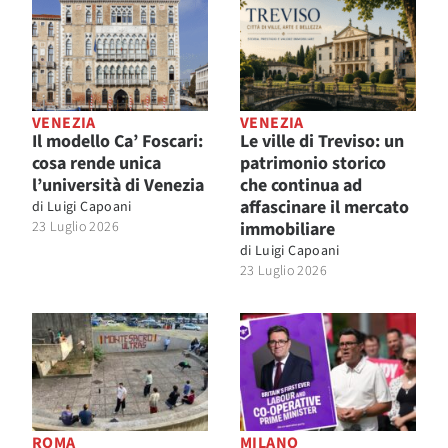
VENEZIA
VENEZIA
Il modello Ca’ Foscari:
Le ville di Treviso: un
cosa rende unica
patrimonio storico
l’università di Venezia
che continua ad
affascinare il mercato
di
Luigi Capoani
23 Luglio 2026
immobiliare
di
Luigi Capoani
23 Luglio 2026
ROMA
MILANO