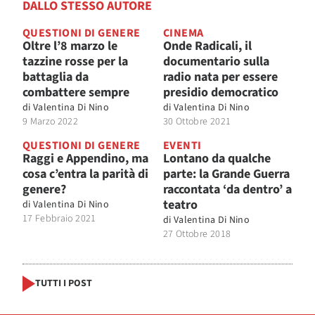
DALLO STESSO AUTORE
QUESTIONI DI GENERE
CINEMA
Oltre l’8 marzo le
Onde Radicali, il
tazzine rosse per la
documentario sulla
battaglia da
radio nata per essere
combattere sempre
presidio democratico
di
Valentina Di Nino
di
Valentina Di Nino
9 Marzo 2022
30 Ottobre 2021
QUESTIONI DI GENERE
EVENTI
Raggi e Appendino, ma
Lontano da qualche
cosa c’entra la parità di
parte: la Grande Guerra
genere?
raccontata ‘da dentro’ a
teatro
di
Valentina Di Nino
17 Febbraio 2021
di
Valentina Di Nino
27 Ottobre 2018
TUTTI I POST