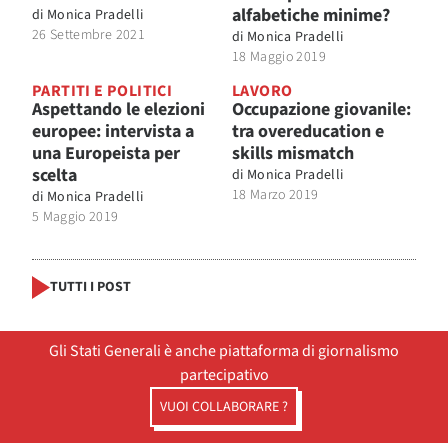
alfabetiche minime?
di
Monica Pradelli
26 Settembre 2021
di
Monica Pradelli
18 Maggio 2019
PARTITI E POLITICI
LAVORO
Aspettando le elezioni
Occupazione giovanile:
europee: intervista a
tra overeducation e
una Europeista per
skills mismatch
scelta
di
Monica Pradelli
18 Marzo 2019
di
Monica Pradelli
5 Maggio 2019
TUTTI I POST
Gli Stati Generali è anche piattaforma di giornalismo
partecipativo
VUOI COLLABORARE ?