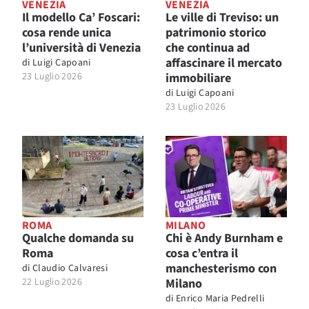
VENEZIA
VENEZIA
Il modello Ca’ Foscari:
Le ville di Treviso: un
cosa rende unica
patrimonio storico
l’università di Venezia
che continua ad
affascinare il mercato
di
Luigi Capoani
23 Luglio 2026
immobiliare
di
Luigi Capoani
23 Luglio 2026
ROMA
MILANO
Qualche domanda su
Chi è Andy Burnham e
Roma
cosa c’entra il
manchesterismo con
di
Claudio Calvaresi
22 Luglio 2026
Milano
di
Enrico Maria Pedrelli