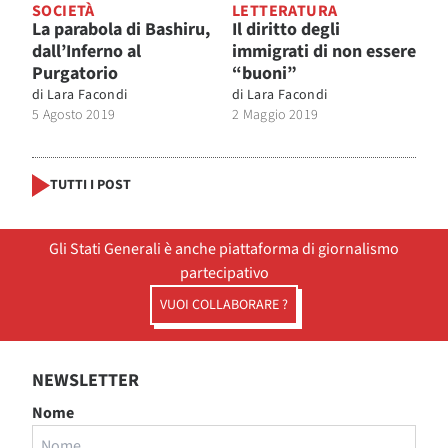
SOCIETÀ
LETTERATURA
La parabola di Bashiru,
Il diritto degli
dall’Inferno al
immigrati di non essere
Purgatorio
“buoni”
di
Lara Facondi
di
Lara Facondi
5 Agosto 2019
2 Maggio 2019
TUTTI I POST
Gli Stati Generali è anche piattaforma di giornalismo
partecipativo
VUOI COLLABORARE ?
NEWSLETTER
Nome