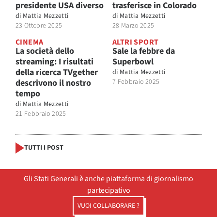
presidente USA diverso
trasferisce in Colorado
di
Mattia Mezzetti
di
Mattia Mezzetti
23 Ottobre 2025
28 Marzo 2025
CINEMA
ALTRI SPORT
La società dello
Sale la febbre da
streaming: I risultati
Superbowl
della ricerca TVgether
di
Mattia Mezzetti
descrivono il nostro
7 Febbraio 2025
tempo
di
Mattia Mezzetti
21 Febbraio 2025
TUTTI I POST
Gli Stati Generali è anche piattaforma di giornalismo
partecipativo
VUOI COLLABORARE ?