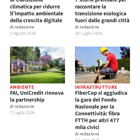
climatica per ridurre
raccontare la
ll’impatto ambientale
transizione ecologica
della crescita digitale
fuori dalle grandi città
di
redazione
di
redazione
3 Agosto 2026
28 Luglio 2026
AMBIENTE
INFRASTRUTTURE
FAI, UniCredit rinnova
FiberCop si aggiudica
la partnership
la gara del Fondo
Nazionale per la
di
redazione
7 Luglio 2026
Connettività: fibra
FTTH per altri 477
mila civici
di
redazione