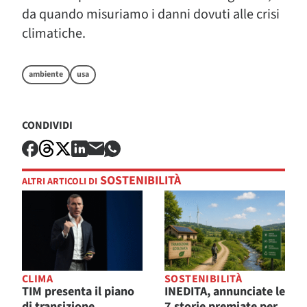
da quando misuriamo i danni dovuti alle crisi
climatiche.
ambiente
usa
CONDIVIDI
SOSTENIBILITÀ
ALTRI ARTICOLI DI
CLIMA
SOSTENIBILITÀ
TIM presenta il piano
INEDITA, annunciate le
di transizione
7 storie premiate per