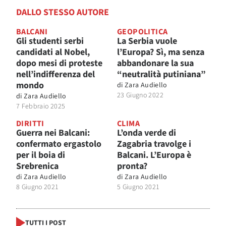
DALLO STESSO AUTORE
BALCANI
GEOPOLITICA
Gli studenti serbi
La Serbia vuole
candidati al Nobel,
l’Europa? Sì, ma senza
dopo mesi di proteste
abbandonare la sua
nell’indifferenza del
“neutralità putiniana”
mondo
di
Zara Audiello
23 Giugno 2022
di
Zara Audiello
7 Febbraio 2025
DIRITTI
CLIMA
Guerra nei Balcani:
L’onda verde di
confermato ergastolo
Zagabria travolge i
per il boia di
Balcani. L’Europa è
Srebrenica
pronta?
di
Zara Audiello
di
Zara Audiello
8 Giugno 2021
5 Giugno 2021
TUTTI I POST