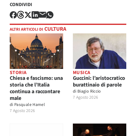
CONDIVIDI
CULTURA
ALTRI ARTICOLI DI
STORIA
MUSICA
Chiesa e fascismo: una
Guccini: l’aristocratico
storia che l’Italia
burattinaio di parole
continua a raccontare
di
Biagio Riccio
male
7 Agosto 2026
di
Pasquale Hamel
7 Agosto 2026