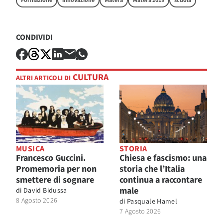
Formazione
innovazione
Matera
Matera 2019
scuola
CONDIVIDI
CULTURA
ALTRI ARTICOLI DI
MUSICA
STORIA
Francesco Guccini.
Chiesa e fascismo: una
Promemoria per non
storia che l’Italia
smettere di sognare
continua a raccontare
male
di
David Bidussa
8 Agosto 2026
di
Pasquale Hamel
7 Agosto 2026