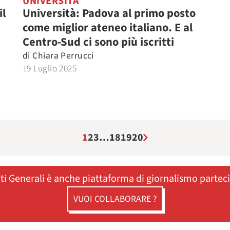
UNIVERSITÀ
il
Università: Padova al primo posto
come miglior ateneo italiano. E al
Centro-Sud ci sono più iscritti
di
Chiara Perrucci
19 Luglio 2025
1
2
3
…
18
19
20
ati Generali è anche piattaforma di giornalismo partec
VUOI COLLABORARE ?