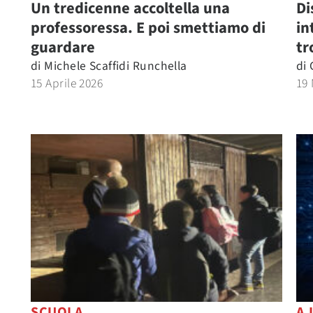
Un tredicenne accoltella una
Di
professoressa. E poi smettiamo di
in
guardare
tr
di
Michele Scaffidi Runchella
di
15 Aprile 2026
19
SCUOLA
A.I