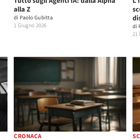
Tutto sugli Agenti IA: dalla Alpha
L’
alla Z
sc
di
di
Paolo Gubitta
1 Giugno 2026
di
21
CRONACA
S