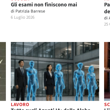
Gli esami non finiscono mai
Pa
de
di
Patrizia Barrese
6 Luglio 2026
di
25
LAVORO
S