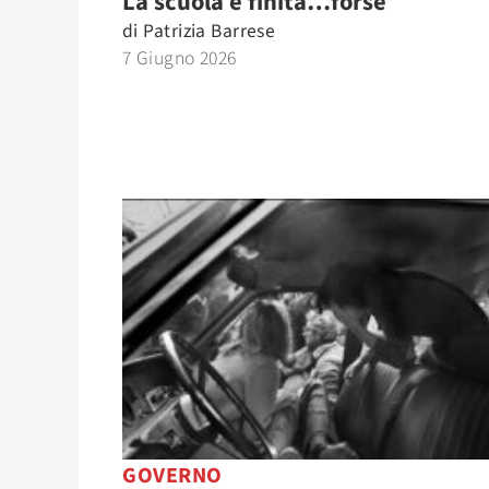
La scuola è finita…forse
di
Patrizia Barrese
7 Giugno 2026
GOVERNO