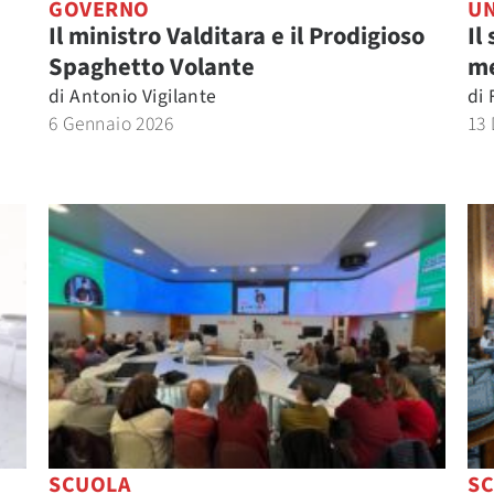
GOVERNO
UN
Il ministro Valditara e il Prodigioso
Il
Spaghetto Volante
me
di
Antonio Vigilante
di
6 Gennaio 2026
13
SCUOLA
S