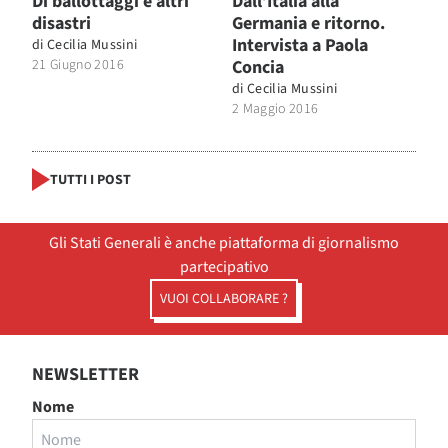
Di ballottaggi e altri
Dall’Italia alla
disastri
Germania e ritorno.
Intervista a Paola
di
Cecilia Mussini
21 Giugno 2016
Concia
di
Cecilia Mussini
2 Maggio 2016
TUTTI I POST
Gli Stati Generali è anche piattaforma di giornalismo
partecipativo
VUOI COLLABORARE ?
NEWSLETTER
Nome