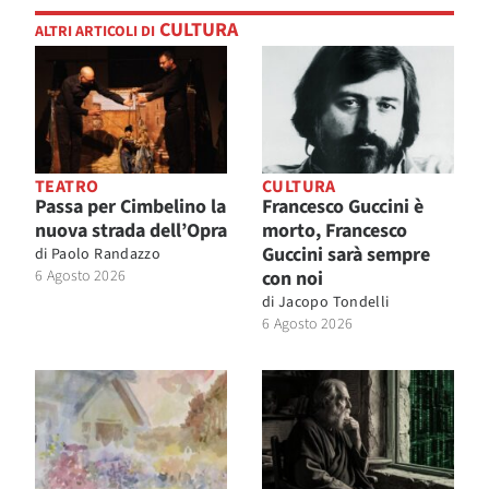
CULTURA
ALTRI ARTICOLI DI
TEATRO
CULTURA
Passa per Cimbelino la
Francesco Guccini è
nuova strada dell’Opra
morto, Francesco
Guccini sarà sempre
di
Paolo Randazzo
6 Agosto 2026
con noi
di
Jacopo Tondelli
6 Agosto 2026