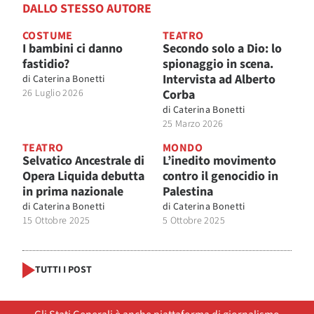
DALLO STESSO AUTORE
COSTUME
TEATRO
I bambini ci danno
Secondo solo a Dio: lo
fastidio?
spionaggio in scena.
Intervista ad Alberto
di
Caterina Bonetti
26 Luglio 2026
Corba
di
Caterina Bonetti
25 Marzo 2026
TEATRO
MONDO
Selvatico Ancestrale di
L’inedito movimento
Opera Liquida debutta
contro il genocidio in
in prima nazionale
Palestina
di
Caterina Bonetti
di
Caterina Bonetti
15 Ottobre 2025
5 Ottobre 2025
TUTTI I POST