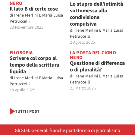
NERO
Lo stupro dell’intimità
Il lato B di certe cose
sottomessa alla
di
Irene Merlini E Maria Luisa
condivisione
Petruccelli
compulsiva
28 Novembre 2025
di
Irene Merlini E Maria Luisa
Petruccelli
2 Agosto 2025
FILOSOFIA
LA POSTA DEL CIGNO
NERO
Scrivere col corpo al
Questione di differenza
tempo della scrittura
o di pluralità?
liquida
di
Irene Merlini E Maria Luisa
di
Irene Merlini E Maria Luisa
Petruccelli
Petruccelli
21 Marzo 2025
18 Aprile 2025
TUTTI I POST
Gli Stati Generali è anche piattaforma di giornalismo