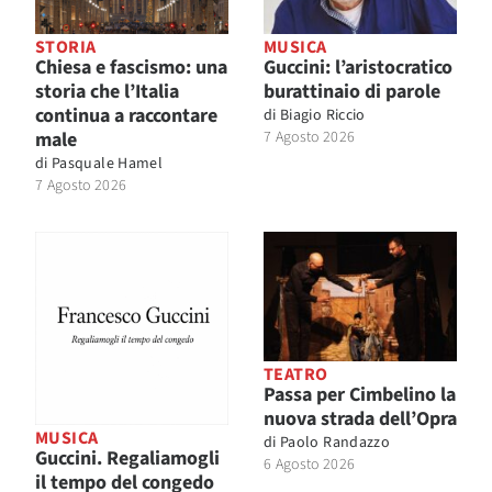
STORIA
MUSICA
Chiesa e fascismo: una
Guccini: l’aristocratico
storia che l’Italia
burattinaio di parole
continua a raccontare
di
Biagio Riccio
male
7 Agosto 2026
di
Pasquale Hamel
7 Agosto 2026
TEATRO
Passa per Cimbelino la
nuova strada dell’Opra
MUSICA
di
Paolo Randazzo
Guccini. Regaliamogli
6 Agosto 2026
il tempo del congedo