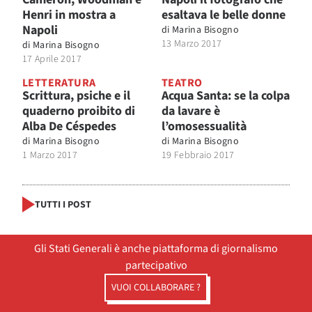
Henri in mostra a
esaltava le belle donne
Napoli
di
Marina Bisogno
13 Marzo 2017
di
Marina Bisogno
17 Aprile 2017
LETTERATURA
TEATRO
Scrittura, psiche e il
Acqua Santa: se la colpa
quaderno proibito di
da lavare è
Alba De Céspedes
l’omosessualità
di
Marina Bisogno
di
Marina Bisogno
1 Marzo 2017
19 Febbraio 2017
TUTTI I POST
Gli Stati Generali è anche piattaforma di giornalismo
partecipativo
VUOI COLLABORARE ?