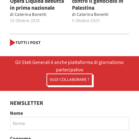
Opera Liquida debutta
contro il genocidio in
in prima nazionale
Palestina
di
Caterina Bonetti
di
Caterina Bonetti
15 Ottobre 2025
5 Ottobre 2025
TUTTI I POST
Gli Stati Generali è anche piattaforma di giornalismo
partecipativo
VUOI COLLABORARE ?
NEWSLETTER
Nome
Cognome