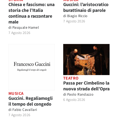
Chiesa e fascismo: una
Guccini: l’aristocratico
storia che l’Italia
burattinaio di parole
continua a raccontare
di
Biagio Riccio
male
7 Agosto 2026
di
Pasquale Hamel
7 Agosto 2026
TEATRO
Passa per Cimbelino la
nuova strada dell’Opra
MUSICA
di
Paolo Randazzo
Guccini. Regaliamogli
6 Agosto 2026
il tempo del congedo
di
Fabio Cavallari
7 Agosto 2026