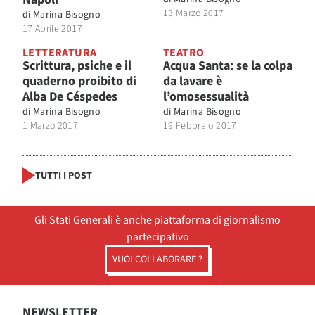
13 Marzo 2017
di
Marina Bisogno
17 Aprile 2017
LETTERATURA
TEATRO
Scrittura, psiche e il
Acqua Santa: se la colpa
quaderno proibito di
da lavare è
Alba De Céspedes
l’omosessualità
di
Marina Bisogno
di
Marina Bisogno
1 Marzo 2017
19 Febbraio 2017
TUTTI I POST
Gli Stati Generali è anche piattaforma di giornalismo
partecipativo
VUOI COLLABORARE ?
NEWSLETTER