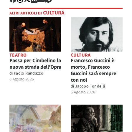
CULTURA
ALTRI ARTICOLI DI
TEATRO
CULTURA
Passa per Cimbelino la
Francesco Guccini è
nuova strada dell’Opra
morto, Francesco
Guccini sarà sempre
di
Paolo Randazzo
6 Agosto 2026
con noi
di
Jacopo Tondelli
6 Agosto 2026