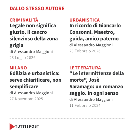
DALLO STESSO AUTORE
CRIMINALITÀ
URBANISTICA
Legale non significa
In ricordo di Giancarlo
giusto. Il cancro
Consonni. Maestro,
silenzioso della zona
guida, amico paterno
grigia
di
Alessandro Maggioni
23 Febbraio 2026
di
Alessandro Maggioni
23 Luglio 2026
MILANO
LETTERATURA
Edilizia e urbanistica:
“Le intermittenze della
serve chiarificare, non
morte”, Josè
semplificare
Saramago: un romanzo
saggio. In ogni senso
di
Alessandro Maggioni
27 Novembre 2025
di
Alessandro Maggioni
11 Febbraio 2024
TUTTI I POST