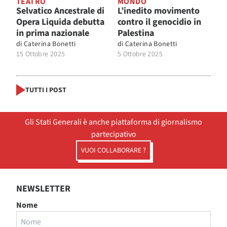
TEATRO
MONDO
Selvatico Ancestrale di
L’inedito movimento
Opera Liquida debutta
contro il genocidio in
in prima nazionale
Palestina
di
Caterina Bonetti
di
Caterina Bonetti
15 Ottobre 2025
5 Ottobre 2025
TUTTI I POST
Gli Stati Generali è anche piattaforma di giornalismo
partecipativo
VUOI COLLABORARE ?
NEWSLETTER
Nome