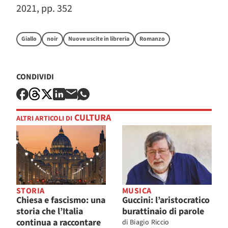
2021, pp. 352
Giallo
noir
Nuove uscite in libreria
Romanzo
CONDIVIDI
CULTURA
ALTRI ARTICOLI DI
STORIA
MUSICA
Chiesa e fascismo: una
Guccini: l’aristocratico
storia che l’Italia
burattinaio di parole
continua a raccontare
di
Biagio Riccio