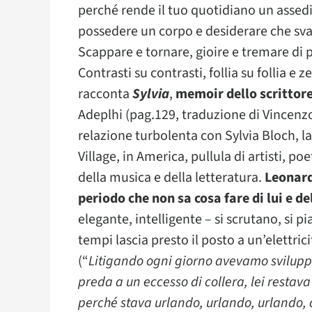
perché rende il tuo quotidiano un assedi
possedere un corpo e desiderare che svan
Scappare e tornare, gioire e tremare di pa
Contrasti su contrasti, follia su follia e
racconta
Sylvia
,
memoir dello scrittor
Adeplhi (pag.129, traduzione di Vincenzo 
relazione turbolenta con Sylvia Bloch, la
Village, in America, pullula di artisti, p
della musica e della letteratura.
Leonard
periodo che non sa cosa fare di lui e de
elegante, intelligente – si scrutano, si p
tempi lascia presto il posto a un’elettric
(“
Litigando ogni giorno avevamo svilupp
preda a un eccesso di collera, lei restava
perché stava urlando, urlando, urlando, 