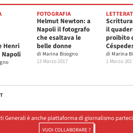
A
FOTOGRAFIA
LETTERA
Helmut Newton: a
Scrittura
Napoli il fotografo
il quade
che esaltava le
proibito 
 Henri
belle donne
Céspede
 Napoli
di
Marina Bisogno
di
Marina B
13 Marzo 2017
1 Marzo 201
ogno
ST
ati Generali è anche piattaforma di giornalismo partec
VUOI COLLABORARE ?