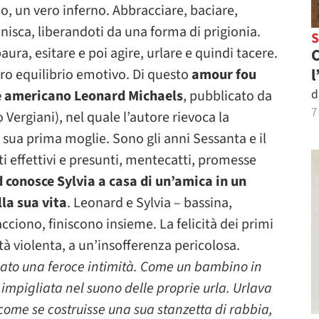
o, un vero inferno. Abbracciare, baciare,
isca, liberandoti da una forma di prigionia.
ura, esitare e poi agire, urlare e quindi tacere.
C
l
 zero equilibrio emotivo. Di questo
amour fou
d
e americano Leonard Michaels
, pubblicato da
7
Vergiani), nel quale l’autore rievoca la
 sua prima moglie. Sono gli anni Sessanta e il
oeti effettivi e presunti, mentecatti, promesse
 conosce Sylvia a casa di un’amica in un
lla sua vita
. Leonard e Sylvia – bassina,
iacciono, finiscono insieme. La felicità dei primi
ità violenta, a un’insofferenza pericolosa.
ato una feroce intimità. Come un bambino in
 impigliata nel suono delle proprie urla. Urlava
come se costruisse una sua stanzetta di rabbia,