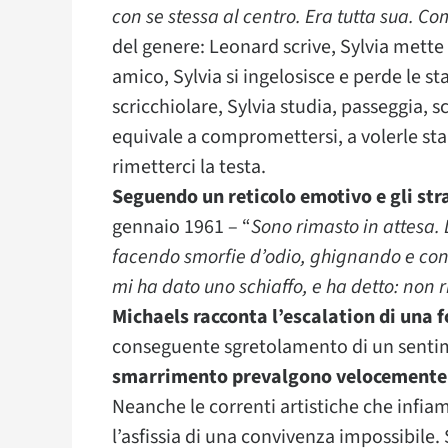
con se stessa al centro. Era tutta sua. C
del genere: Leonard scrive, Sylvia mette 
amico, Sylvia si ingelosisce e perde le st
scricchiolare, Sylvia studia, passeggia, 
equivale a compromettersi, a volerle sta
rimetterci la testa.
Seguendo un reticolo emotivo e gli stral
gennaio 1961 – “
Sono rimasto in attesa. L
facendo smorfie d’odio, ghignando e conto
mi ha dato uno schiaffo, e ha detto: non 
Michaels racconta l’escalation di una 
conseguente sgretolamento di un sent
smarrimento prevalgono velocemente su
Neanche le correnti artistiche che infi
l’asfissia di una convivenza impossibile.