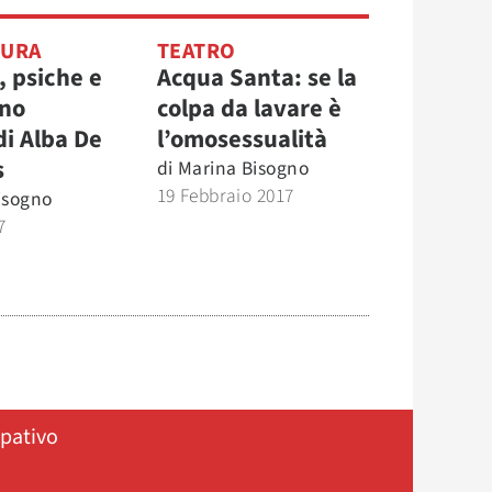
TURA
TEATRO
, psiche e
Acqua Santa: se la
rno
colpa da lavare è
di Alba De
l’omosessualità
s
di
Marina Bisogno
19 Febbraio 2017
isogno
7
ipativo