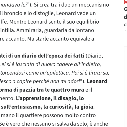
omandava lei
”). Si crea tra i due un meccanismo
G
il broncio e lo distoglie, Leonard vede un
d
affe. Mentre Leonard sente il suo equilibrio
d
scintilla. Ammirarla, guardarla da lontano
7
re accanto. Ma starle accanto equivale a
ci di un diario dell’epoca dei fatti
(Diario,
ei si è lasciata di nuovo cadere all’indietro,
rcendosi come un’epilettica. Poi si è tirata su,
riesco a capire perché non mi adori
“),
Leonard
forma di pazzia tra le quattro mura
e il
imento.
L’apprensione, il disagio, lo
ll’entusiasmo, la curiosità, la gioia
.
ammano il quartiere possono molto contro
 Se è vero che nessuno si salva da solo, è anche