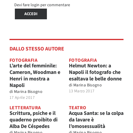
Devi fare login per commentare
ACCEDI
DALLO STESSO AUTORE
FOTOGRAFIA
FOTOGRAFIA
L’arte del femminile:
Helmut Newton: a
Cameron, Woodman e
Napoli il fotografo che
Henri in mostra a
esaltava le belle donne
Napoli
di
Marina Bisogno
13 Marzo 2017
di
Marina Bisogno
17 Aprile 2017
LETTERATURA
TEATRO
Scrittura, psiche e il
Acqua Santa: se la colpa
quaderno proibito di
da lavare è
Alba De Céspedes
l’omosessualità
di
Marina Bisogno
di
Marina Bisogno