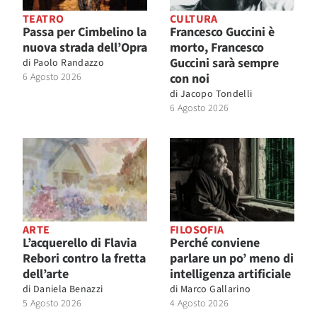
TEATRO
CULTURA
Passa per Cimbelino la
Francesco Guccini è
nuova strada dell’Opra
morto, Francesco
Guccini sarà sempre
di
Paolo Randazzo
6 Agosto 2026
con noi
di
Jacopo Tondelli
6 Agosto 2026
ARTE
FILOSOFIA
L’acquerello di Flavia
Perché conviene
Rebori contro la fretta
parlare un po’ meno di
dell’arte
intelligenza artificiale
di
Daniela Benazzi
di
Marco Gallarino
5 Agosto 2026
4 Agosto 2026