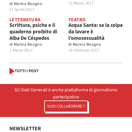
13 Marzo 2017
di
Marina Bisogno
17 Aprile 2017
LETTERATURA
TEATRO
Scrittura, psiche e il
Acqua Santa: se la colpa
quaderno proibito di
da lavare è
Alba De Céspedes
l’omosessualità
di
Marina Bisogno
di
Marina Bisogno
1 Marzo 2017
19 Febbraio 2017
TUTTI I POST
Gli Stati Generali è anche piattaforma di giornalismo
partecipativo
VUOI COLLABORARE ?
NEWSLETTER