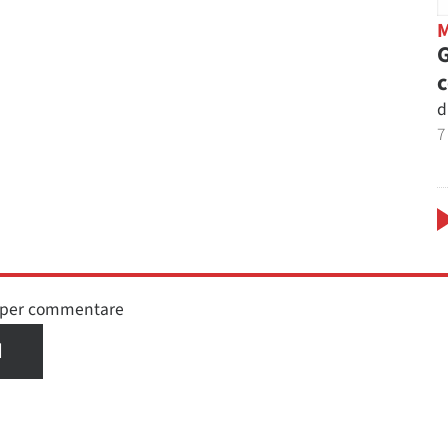
G
d
7
n per commentare
I