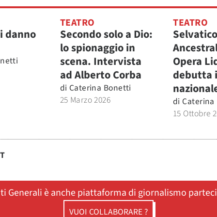
TEATRO
TEATRO
ci danno
Secondo solo a Dio:
Selvatic
lo spionaggio in
Ancestral
scena. Intervista
Opera Li
netti
ad Alberto Corba
debutta 
nazional
di
Caterina Bonetti
25 Marzo 2026
di
Caterina
15 Ottobre 
ST
ati Generali è anche piattaforma di giornalismo partec
VUOI COLLABORARE ?