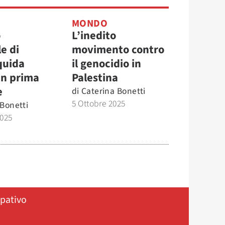
MONDO
o
L’inedito
e di
movimento contro
quida
il genocidio in
in prima
Palestina
e
di
Caterina Bonetti
5 Ottobre 2025
 Bonetti
2025
ipativo