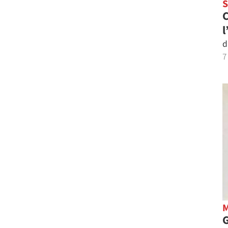
C
l
d
7
G