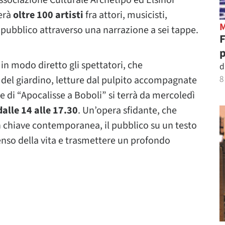
 Associazione Culturale Archètipo ed Elsinor
gerà
oltre 100 artisti
fra attori, musicisti,
pubblico attraverso una narrazione a sei tappe.
p
n modo diretto gli spettatori, che
d
8
i del giardino, letture dal pulpito accompagnate
 di “Apocalisse a Boboli” si terrà da mercoledì
alle 14 alle 17.30
. Un’opera sfidante, che
in chiave contemporanea, il pubblico su un testo
 senso della vita e trasmettere un profondo