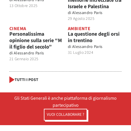
memorie intrecciate tra
di
Alessandro Paris
13 Ottobre 2025
Israele e Palestina
di
Alessandro Paris
29 Agosto 2025
CINEMA
AMBIENTE
Personalissima
La questione degli orsi
opinione sulla serie “M
in trentino
il figlio del secolo”
di
Alessandro Paris
31 Luglio 2024
di
Alessandro Paris
21 Gennaio 2025
TUTTI I POST
Gli Stati Generali è anche piattaforma di giornalismo
partecipativo
VUOI COLLABORARE ?