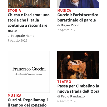
STORIA
MUSICA
Chiesa e fascismo: una
Guccini: l’aristocratico
storia che l’Italia
burattinaio di parole
continua a raccontare
di
Biagio Riccio
male
7 Agosto 2026
di
Pasquale Hamel
7 Agosto 2026
TEATRO
Passa per Cimbelino la
nuova strada dell’Opra
MUSICA
di
Paolo Randazzo
Guccini. Regaliamogli
6 Agosto 2026
il tempo del congedo