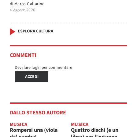
di
Marco Gallarino
4 Agosto 2026
ESPLORA CULTURA
COMMENTI
Devi fare login per commentare
ACCEDI
DALLO STESSO AUTORE
MUSICA
MUSICA
Rompersi una (viola
Quattro dischi (e un
da) gamba!
libro) per l’autunno