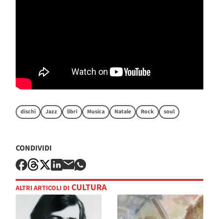
dischi
Jazz
libri
Musica
Natale
Rock
soul
CONDIVIDI
CULTURA
ALTRI ARTICOLI DI