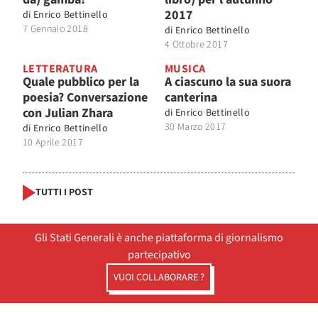
2017
di
Enrico Bettinello
7 Gennaio 2018
di
Enrico Bettinello
4 Ottobre 2017
LETTERATURA
MUSICA
Quale pubblico per la
A ciascuno la sua suora
poesia? Conversazione
canterina
con Julian Zhara
di
Enrico Bettinello
30 Marzo 2017
di
Enrico Bettinello
10 Aprile 2017
TUTTI I POST
Gli Stati Generali è anche piattaforma di giornalismo
partecipativo
VUOI COLLABORARE ?