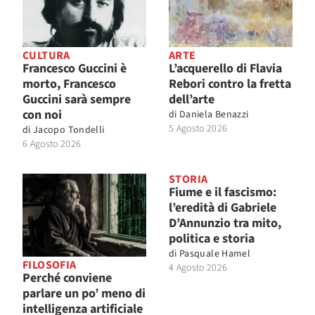
CULTURA
ARTE
Francesco Guccini è
L’acquerello di Flavia
morto, Francesco
Rebori contro la fretta
Guccini sarà sempre
dell’arte
con noi
di
Daniela Benazzi
5 Agosto 2026
di
Jacopo Tondelli
6 Agosto 2026
STORIA
Fiume e il fascismo:
l’eredità di Gabriele
D’Annunzio tra mito,
politica e storia
di
Pasquale Hamel
FILOSOFIA
4 Agosto 2026
Perché conviene
parlare un po’ meno di
intelligenza artificiale