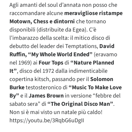
Agli amanti del soul d’annata non posso che
raccomandare alcune
meravigliose ristampe
Motown, Chess e dintorni
che tornano
disponibili (distribuite da Egea). C’è
l’imbarazzo della scelta: il mitico disco di
debutto del leader dei Temptations,
David
Ruffin, “My Whole World Ended”
(eravamo
nel 1969) ai
Four Tops
di
“Nature Planned
It”
, disco del 1972 dalla indimenticabile
copertina kitsch, passando per il
Solomon
Burke
testosteronico di
“Music To Make Love
By”
e il
James Brown
in versione “febbre del
sabato sera” di
“The Original Disco Man”
.
Non si è mai visto un natale più caldo!
https://youtu.be/3RqbG6uDgII