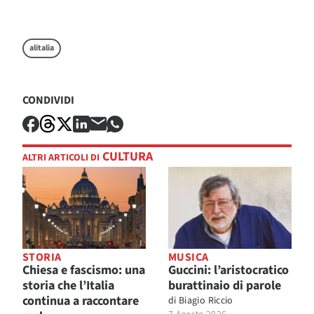
alitalia
CONDIVIDI
CULTURA
ALTRI ARTICOLI DI
STORIA
MUSICA
Chiesa e fascismo: una
Guccini: l’aristocratico
storia che l’Italia
burattinaio di parole
continua a raccontare
di
Biagio Riccio