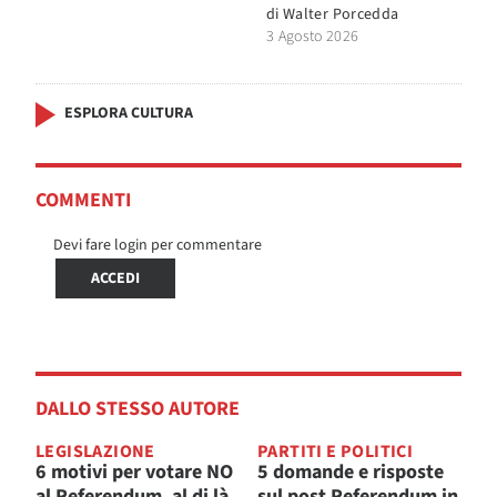
di
Walter Porcedda
3 Agosto 2026
ESPLORA CULTURA
COMMENTI
Devi fare login per commentare
ACCEDI
DALLO STESSO AUTORE
LEGISLAZIONE
PARTITI E POLITICI
6 motivi per votare NO
5 domande e risposte
al Referendum, al di là
sul post Referendum in