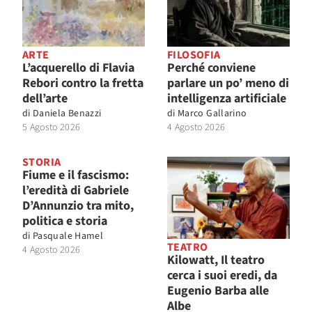
ARTE
FILOSOFIA
L’acquerello di Flavia
Perché conviene
Rebori contro la fretta
parlare un po’ meno di
dell’arte
intelligenza artificiale
di
Daniela Benazzi
di
Marco Gallarino
5 Agosto 2026
4 Agosto 2026
STORIA
Fiume e il fascismo:
l’eredità di Gabriele
D’Annunzio tra mito,
politica e storia
di
Pasquale Hamel
TEATRO
4 Agosto 2026
Kilowatt, Il teatro
cerca i suoi eredi, da
Eugenio Barba alle
Albe