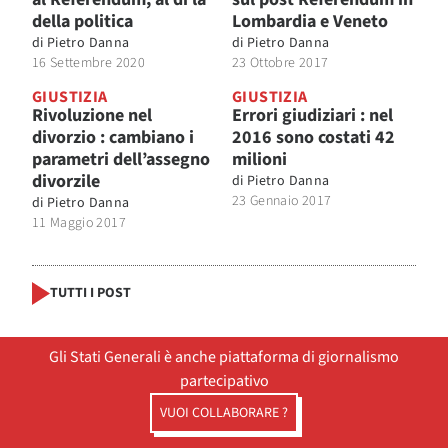
della politica
Lombardia e Veneto
di
Pietro Danna
di
Pietro Danna
16 Settembre 2020
23 Ottobre 2017
GIUSTIZIA
GIUSTIZIA
Rivoluzione nel
Errori giudiziari : nel
divorzio : cambiano i
2016 sono costati 42
parametri dell’assegno
milioni
divorzile
di
Pietro Danna
23 Gennaio 2017
di
Pietro Danna
11 Maggio 2017
TUTTI I POST
Gli Stati Generali è anche piattaforma di giornalismo
partecipativo
VUOI COLLABORARE ?