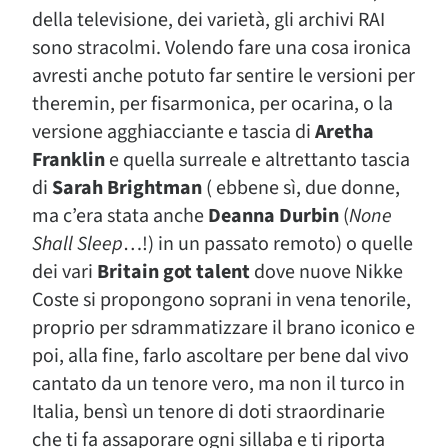
della televisione, dei varietà, gli archivi RAI
sono stracolmi. Volendo fare una cosa ironica
avresti anche potuto far sentire le versioni per
theremin, per fisarmonica, per ocarina, o la
versione agghiacciante e tascia di
Aretha
Franklin
e quella surreale e altrettanto tascia
di
Sarah Brightman
( ebbene sì, due donne,
ma c’era stata anche
Deanna Durbin
(
None
Shall Sleep
…!) in un passato remoto) o quelle
dei vari
Britain got talent
dove nuove Nikke
Coste si propongono soprani in vena tenorile,
proprio per sdrammatizzare il brano iconico e
poi, alla fine, farlo ascoltare per bene dal vivo
cantato da un tenore vero, ma non il turco in
Italia, bensì un tenore di doti straordinarie
che ti fa assaporare ogni sillaba e ti riporta