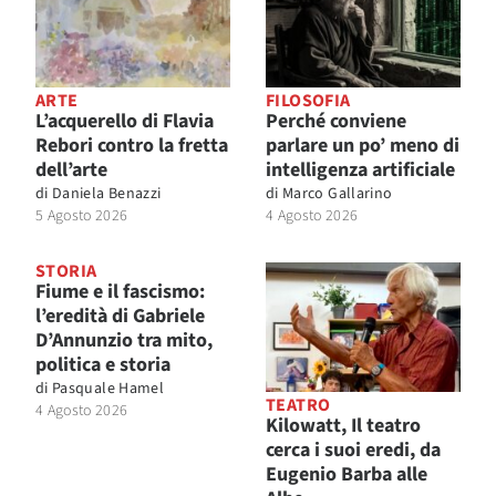
ARTE
FILOSOFIA
L’acquerello di Flavia
Perché conviene
Rebori contro la fretta
parlare un po’ meno di
dell’arte
intelligenza artificiale
di
Daniela Benazzi
di
Marco Gallarino
5 Agosto 2026
4 Agosto 2026
STORIA
Fiume e il fascismo:
l’eredità di Gabriele
D’Annunzio tra mito,
politica e storia
di
Pasquale Hamel
TEATRO
4 Agosto 2026
Kilowatt, Il teatro
cerca i suoi eredi, da
Eugenio Barba alle