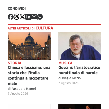
CONDIVIDI
CULTURA
ALTRI ARTICOLI DI
STORIA
MUSICA
Chiesa e fascismo: una
Guccini: l’aristocratico
storia che l’Italia
burattinaio di parole
continua a raccontare
di
Biagio Riccio
male
7 Agosto 2026
di
Pasquale Hamel
7 Agosto 2026