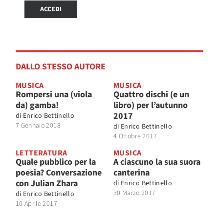
ACCEDI
DALLO STESSO AUTORE
MUSICA
MUSICA
Rompersi una (viola
Quattro dischi (e un
da) gamba!
libro) per l’autunno
2017
di
Enrico Bettinello
7 Gennaio 2018
di
Enrico Bettinello
4 Ottobre 2017
LETTERATURA
MUSICA
Quale pubblico per la
A ciascuno la sua suora
poesia? Conversazione
canterina
con Julian Zhara
di
Enrico Bettinello
30 Marzo 2017
di
Enrico Bettinello
10 Aprile 2017