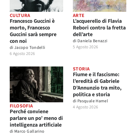
CULTURA
ARTE
Francesco Guccini è
L’acquerello di Flavia
morto, Francesco
Rebori contro la fretta
Guccini sarà sempre
dell’arte
con noi
di
Daniela Benazzi
5 Agosto 2026
di
Jacopo Tondelli
6 Agosto 2026
STORIA
Fiume e il fascismo:
l’eredità di Gabriele
D’Annunzio tra mito,
politica e storia
di
Pasquale Hamel
FILOSOFIA
4 Agosto 2026
Perché conviene
parlare un po’ meno di
intelligenza artificiale
di
Marco Gallarino