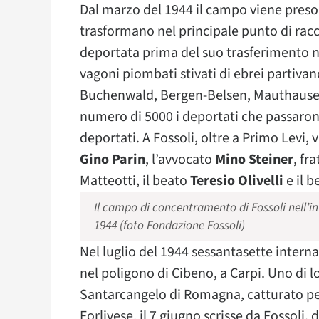
Dal marzo del 1944 il campo viene preso 
trasformano nel principale punto di racc
deportata prima del suo trasferimento ne
vagoni piombati stivati di ebrei partiv
Buchenwald, Bergen-Belsen, Mauthause
numero di 5000 i deportati che passaron
deportati. A Fossoli, oltre a Primo Levi, 
Gino Parin
, l’avvocato
Mino Steiner
, fr
Matteotti, il beato
Teresio Olivelli
e il 
Il campo di concentramento di Fossoli nell’i
1944 (foto Fondazione Fossoli)
Nel luglio del 1944 sessantasette interna
nel poligono di Cibeno, a Carpi. Uno di l
Santarcangelo di Romagna, catturato perc
Forlivese, il 7 giugno scrisse da Fossoli,