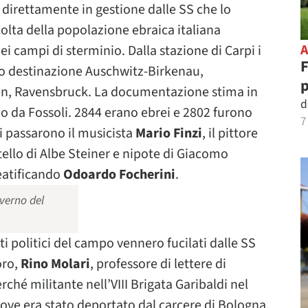
direttamente in gestione dalle SS che lo
olta della popolazione ebraica italiana
i campi di sterminio. Dalla stazione di Carpi i
F
ano destinazione Auschwitz-Birkenau,
n, Ravensbruck. La documentazione stima in
d
o da Fossoli. 2844 erano ebrei e 2802 furono
7
vi passarono il musicista
Mario Finzi
, il pittore
atello di Albe Steiner e nipote di Giacomo
beatificando
Odoardo Focherini
.
nverno del
ti politici del campo vennero fucilati dalle SS
oro,
Rino Molari
, professore di lettere di
hé militante nell’VIII Brigata Garibaldi nel
 dove era stato deportato dal carcere di Bologna,