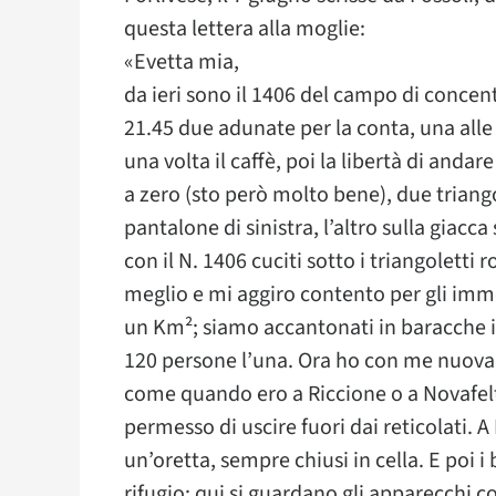
questa lettera alla moglie:
«Evetta mia,
da ieri sono il 1406 del campo di concentr
21.45 due adunate per la conta, una alle 7
una volta il caffè, poi la libertà di anda
a zero (sto però molto bene), due triangol
pantalone di sinistra, l’altro sulla giacca
con il N. 1406 cuciti sotto i triangoletti
meglio e mi aggiro contento per gli imme
un Km²; siamo accantonati in baracche 
120 persone l’una. Ora ho con me nuovamen
come quando ero a Riccione o a Novafeltri
permesso di uscire fuori dai reticolati.
un’oretta, sempre chiusi in cella. E poi
rifugio; qui si guardano gli apparecchi 