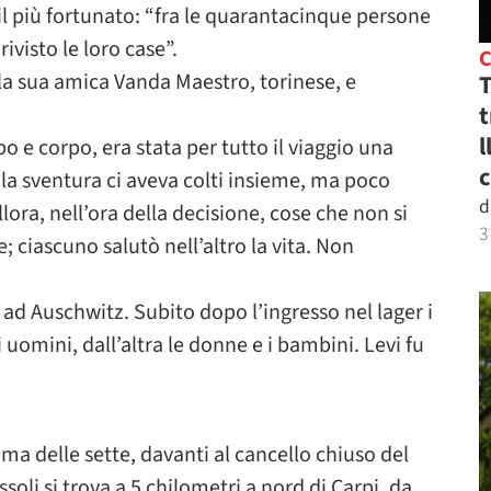
il più fortunato: “fra le quarantacinque persone
visto le loro case”.
la sua amica Vanda Maestro, torinese, e
T
t
l
 e corpo, era stata per tutto il viaggio una
c
la sventura ci aveva colti insieme, ma poco
d
ora, nell’ora della decisione, cose che non si
3
e; ciascuno salutò nell’altro la vita. Non
 ad Auschwitz. Subito dopo l’ingresso nel lager i
 uomini, dall’altra le donne e i bambini. Levi fu
ma delle sette, davanti al cancello chiuso del
li si trova a 5 chilometri a nord di Carpi, da