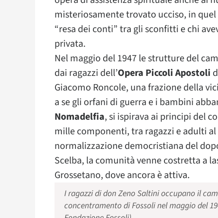
opera di assistenza spirituale anche ai n
misteriosamente trovato ucciso, in quel
“resa dei conti” tra gli sconfitti e chi a
privata.
Nel maggio del 1947 le strutture del c
dai ragazzi dell’
Opera Piccoli Apostoli
d
Giacomo Roncole, una frazione della vic
a se gli orfani di guerra e i bambini abb
Nomadelfia
, si ispirava ai principi de
mille componenti, tra ragazzi e adulti al
normalizzazione democristiana del dopogu
Scelba, la comunità venne costretta a las
Grossetano, dove ancora è attiva.
I ragazzi di don Zeno Saltini occupano il cam
concentramento di Fossoli nel maggio del 19
Fondazione Fossoli)