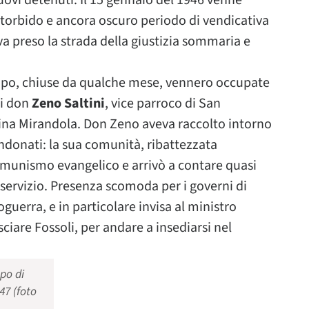
uovi detenuti. Il 15 gennaio del 1946 venne
 torbido e ancora oscuro periodo di vendicativa
veva preso la strada della giustizia sommaria e
ampo, chiuse da qualche mese, vennero occupate
i don
Zeno Saltini
, vice parroco di San
ina Mirandola. Don Zeno aveva raccolto intorno
andonati: la sua comunità, ribattezzata
l comunismo evangelico e arrivò a contare quasi
 servizio. Presenza scomoda per i governi di
erra, e in particolare invisa al ministro
ciare Fossoli, per andare a insediarsi nel
po di
47 (foto