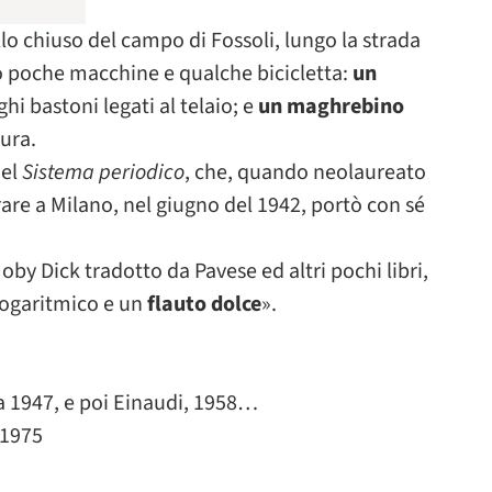
lo chiuso del campo di Fossoli, lungo la strada
o poche macchine e qualche bicicletta:
un
hi bastoni legati al telaio; e
un maghrebino
ura.
del
Sistema periodico
, che, quando neolaureato
orare a Milano, nel giugno del 1942, portò con sé
oby Dick tradotto da Pavese ed altri pochi libri,
 logaritmico e un
flauto dolce
».
va 1947, e poi Einaudi, 1958…
 1975