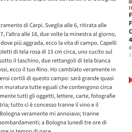
F
F
amento di Carpi. Sveglia alle 6, ritirata alle
C
, l’altra alle 18, due volte la minestra al giorno,
4
re dove più aggrada, ecco la vita di campo. Capelli
d
etti di tela rosa di 15 cm circa, uno cucito sul
3
 sotto il taschino, due rettangoli di tela bianca
 rossi, ecco il tuo Rino. Ho cambiato veramente in
nsi cortili di questo campo: sarà grande quasi
in muratura tutte eguali che contengono circa
te tutti gli oggetti, lettere, carte, fotografie
a; tutto ci è concesso tranne il vino e il
 A Bologna veramente mi annoiavo; tranne
 i bombardamenti; a Bologna lunedì tre ore di
come in tempo di pace.