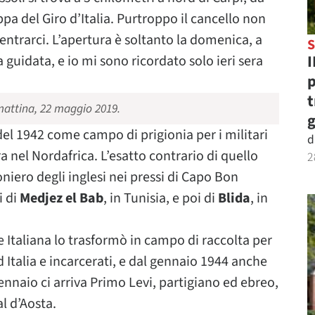
pa del Giro d’Italia. Purtroppo il cancello non
entrarci. L’apertura è soltanto la domenica, a
S
I
guidata, e io mi sono ricordato solo ieri sera
p
t
mattina, 22 maggio 2019.
g
del 1942 come campo di prigionia per i militari
d
ra nel Nordafrica. L’esatto contrario di quello
2
oniero degli inglesi nei pressi di Capo Bon
i di
Medjez el Bab
, in Tunisia, e poi di
Blida
, in
 Italiana lo trasformò in campo di raccolta per
rd Italia e incarcerati, e dal gennaio 1944 anche
gennaio ci arriva Primo Levi, partigiano ed ebreo,
l d’Aosta.