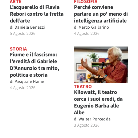
ARTE
FILOSOFIA
L’acquerello di Flavia
Perché conviene
Rebori contro la fretta
parlare un po’ meno di
dell’arte
intelligenza artificiale
di
Daniela Benazzi
di
Marco Gallarino
5 Agosto 2026
4 Agosto 2026
STORIA
Fiume e il fascismo:
l’eredità di Gabriele
D’Annunzio tra mito,
politica e storia
di
Pasquale Hamel
TEATRO
4 Agosto 2026
Kilowatt, Il teatro
cerca i suoi eredi, da
Eugenio Barba alle
Albe
di
Walter Porcedda
3 Agosto 2026