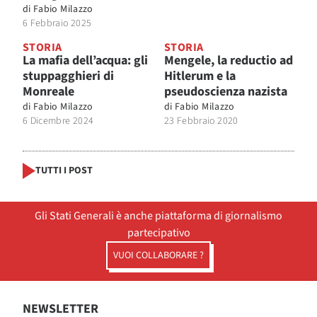
di
Fabio Milazzo
6 Febbraio 2025
STORIA
STORIA
La mafia dell’acqua: gli
Mengele, la reductio ad
stuppagghieri di
Hitlerum e la
Monreale
pseudoscienza nazista
di
Fabio Milazzo
di
Fabio Milazzo
6 Dicembre 2024
23 Febbraio 2020
TUTTI I POST
Gli Stati Generali è anche piattaforma di giornalismo
partecipativo
VUOI COLLABORARE ?
NEWSLETTER