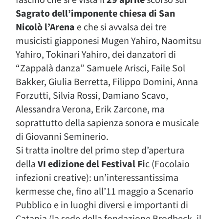
fascino che si è vista il
29 aprile
scorso sul
Sagrato dell’imponente chiesa di San
Nicolò l’Arena
e che si avvalsa dei tre
musicisti giapponesi Mugen Yahiro, Naomitsu
Yahiro, Tokinari Yahiro, dei danzatori di
“Zappalà danza” Samuele Arisci, Faile Sol
Bakker, Giulia Berretta, Filippo Domini, Anna
Forzutti, Silvia Rossi, Damiano Scavo,
Alessandra Verona, Erik Zarcone, ma
soprattutto della sapienza sonora e musicale
di Giovanni Seminerio.
Si tratta inoltre del primo step d’apertura
della
VI edizione del Festival Fi
c (Focolaio
infezioni creative): un’interessantissima
kermesse che, fino all’11 maggio a Scenario
Pubblico e in luoghi diversi e importanti di