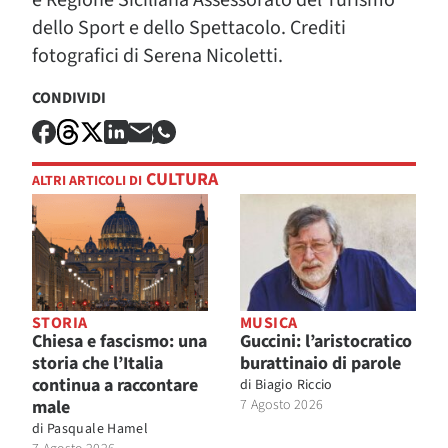
e Regione Siciliana Assessorato del Turismo
dello Sport e dello Spettacolo. Crediti
fotografici di Serena Nicoletti.
CONDIVIDI
CULTURA
ALTRI ARTICOLI DI
STORIA
MUSICA
Chiesa e fascismo: una
Guccini: l’aristocratico
storia che l’Italia
burattinaio di parole
continua a raccontare
di
Biagio Riccio
male
7 Agosto 2026
di
Pasquale Hamel