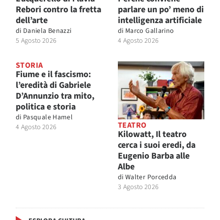
Rebori contro la fretta
parlare un po’ meno di
dell’arte
intelligenza artificiale
di
Daniela Benazzi
di
Marco Gallarino
5 Agosto 2026
4 Agosto 2026
STORIA
Fiume e il fascismo:
l’eredità di Gabriele
D’Annunzio tra mito,
politica e storia
di
Pasquale Hamel
TEATRO
4 Agosto 2026
Kilowatt, Il teatro
cerca i suoi eredi, da
Eugenio Barba alle
Albe
di
Walter Porcedda
3 Agosto 2026