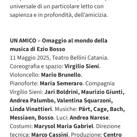
universale di un particolare letto con
sapienza e in profondità, dell’amicizia.
UN AMICO – Omaggio al mondo della
musica di Ezio Bosso
11 Maggio 2025, Teatro Bellini Catania.
Coreografia e spazio:
Virgilio Sieni
.
Violoncello:
Mario Brunello
.
Pianoforte:
Maria Semeraro
. Compagnia
Virgilio Sieni:
Jari Boldrini, Maurizio Giunti,
Andrea Palumbo, Valentina Squarzoni,
Linda Vinattieri
. Musiche:
Pärt, Cage, Bach,
Messiaen, Bosso
. Luci:
Andrea
Narese
.
Costumi:
Marysol Maria Gabriel
. Direzione
tecnica:
Marco Cassini
. Produzione:
Centro