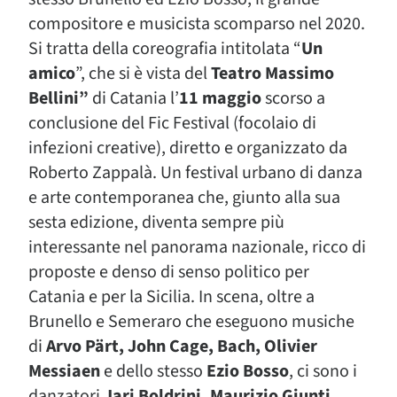
compositore e musicista scomparso nel 2020.
Si tratta della coreografia intitolata “
Un
amico
”, che si è vista del
Teatro Massimo
Bellini”
di Catania l’
11 maggio
scorso a
conclusione del Fic Festival (focolaio di
infezioni creative), diretto e organizzato da
Roberto Zappalà. Un festival urbano di danza
e arte contemporanea che, giunto alla sua
sesta edizione, diventa sempre più
interessante nel panorama nazionale, ricco di
proposte e denso di senso politico per
Catania e per la Sicilia. In scena, oltre a
Brunello e Semeraro che eseguono musiche
di
Arvo Pärt, John Cage, Bach, Olivier
Messiaen
e dello stesso
Ezio Bosso
, ci sono i
danzatori
Jari Boldrini, Maurizio Giunti,