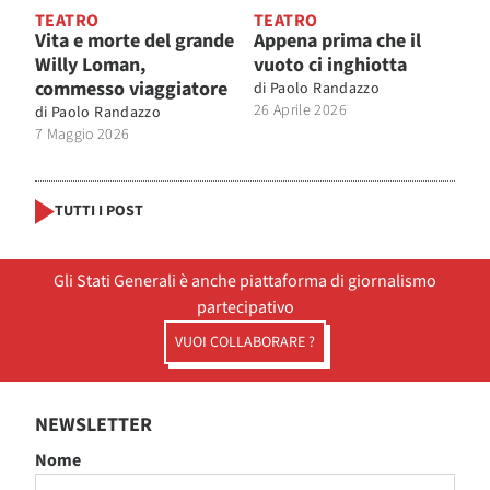
TEATRO
TEATRO
Vita e morte del grande
Appena prima che il
Willy Loman,
vuoto ci inghiotta
commesso viaggiatore
di
Paolo Randazzo
26 Aprile 2026
di
Paolo Randazzo
7 Maggio 2026
TUTTI I POST
Gli Stati Generali è anche piattaforma di giornalismo
partecipativo
VUOI COLLABORARE ?
NEWSLETTER
Nome