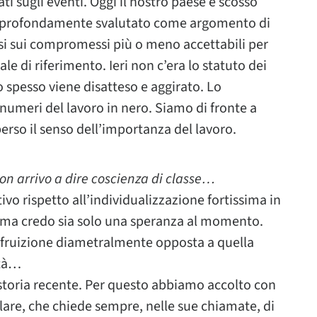
i sugli eventi. Oggi il nostro paese è scosso
ato profondamente svalutato come argomento di
usi sui compromessi più o meno accettabili per
le di riferimento. Ieri non c’era lo statuto dei
po spesso viene disatteso e aggirato. Lo
 numeri del lavoro in nero. Siamo di fronte a
rso il senso dell’importanza del lavoro.
Non arrivo a dire coscienza di classe…
vo rispetto all’individualizzazione fortissima in
, ma credo sia solo una speranza al momento.
na fruizione diametralmente opposta a quella
ità…
la storia recente. Per questo abbiamo accolto con
olare, che chiede sempre, nelle sue chiamate, di