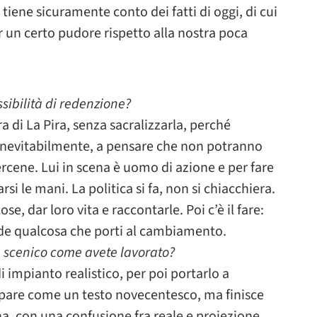
tiene sicuramente conto dei fatti di oggi, di cui
 un certo pudore rispetto alla nostra poca
ssibilità di redenzione?
a di La Pira, senza sacralizzarla, perché
a, inevitabilmente, a pensare che non potranno
rcene. Lui in scena è uomo di azione e per fare
rsi le mani. La politica si fa, non si chiacchiera.
se, dar loro vita e raccontarle. Poi c’è il fare:
de qualcosa che porti al cambiamento.
 scenico come avete lavorato?
 impianto realistico, per poi portarlo a
appare come un testo novecentesco, ma finisce
a, con una confusione fra reale e proiezione