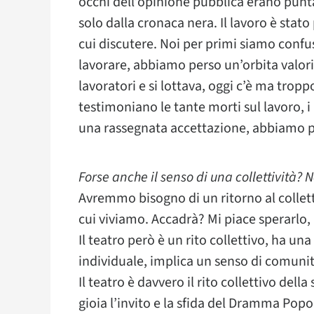
occhi dell’opinione pubblica erano puntat
solo dalla cronaca nera. Il lavoro è st
cui discutere. Noi per primi siamo conf
lavorare, abbiamo perso un’orbita valoria
lavoratori e si lottava, oggi c’è ma trop
testimoniano le tante morti sul lavoro, i
una rassegnata accettazione, abbiamo pe
Forse anche il senso di una collettività? 
Avremmo bisogno di un ritorno al colletti
cui viviamo. Accadrà? Mi piace sperarlo
Il teatro però è un rito collettivo, ha u
individuale, implica un senso di comun
Il teatro è davvero il rito collettivo del
gioia l’invito e la sfida del Dramma Pop