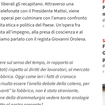
F
liberali gli recapitano. Attraverso una
P
 telefonate con il Presidente Mattei, viene
m
la operai per culminare con l’amaro confronto
d
ita etica e politica del Paese. Un’opera fra
4
ta all’impegno, alla presa di coscienza e al
iamo parlato con il regista Giovanni Oroleva.
F
G
p
tere sul senso del tempo, in rapporto ai
d
i) rispetto ai diritti dei lavoratori, al mercato
4
abbrica. Oggi come ieri i fatti di cronaca
 risulta essere l’anello debole della catena, per
anti” la fabbrica, non è stato straniante,
zione della drammaturgia vedere tante analogie
tto al nostro presente?