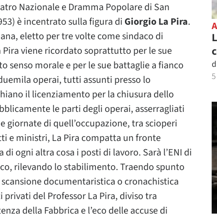
eatro Nazionale e Dramma Popolare di San
53) è incentrato sulla figura di
Giorgio La Pira
.
iana, eletto per tre volte come sindaco di
L
c
 Pira viene ricordato soprattutto per le sue
d
alto senso morale e per le sue battaglie a fianco
5
duemila operai, tutti assunti presso lo
hiano il licenziamento per la chiusura dello
bblicamente le parti degli operai, asserragliati
he giornate di quell’occupazione, tra scioperi
tti e ministri, La Pira compatta un fronte
 di ogni altra cosa i posti di lavoro. Sarà l’ENI di
aco, rilevando lo stabilimento. Traendo spunto
 scansione documentaristica o cronachistica
i privati del Professor La Pira, diviso tra
tenza della Fabbrica e l’eco delle accuse di