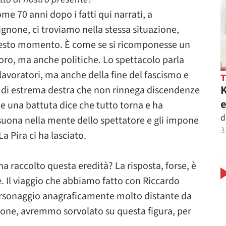
e 70 anni dopo i fatti qui narrati, a
ignone, ci troviamo nella stessa situazione,
uesto momento. È come se si ricomponesse un
oro, ma anche politiche. Lo spettacolo parla
ei lavoratori, ma anche della fine del fascismo e
K
 di estrema destra che non rinnega discendenze
e
le una battuta dice che tutto torna e ha
d
suona nella mente dello spettatore e gli impone
3
a Pira ci ha lasciato.
a raccolto questa eredità? La risposta, forse, è
. Il viaggio che abbiamo fatto con Riccardo
personaggio anagraficamente molto distante da
sione, avremmo sorvolato su questa figura, per