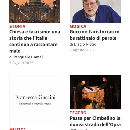
STORIA
MUSICA
Chiesa e fascismo: una
Guccini: l’aristocratico
storia che l’Italia
burattinaio di parole
continua a raccontare
di
Biagio Riccio
male
7 Agosto 2026
di
Pasquale Hamel
7 Agosto 2026
TEATRO
Passa per Cimbelino la
nuova strada dell’Opra
MUSICA