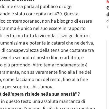
do me essa parla al pubblico di oggi
G
uando è stata concepita nel 429. Questa
d
lico contemporaneo, non ha bisogno di essere
d
7
dramma è unico nel suo essere in rapporto
i certo, ma tutta la vicenda si svolge dentro i
è umanissima e potente la catarsi che ne deriva,
e di consapevolezza della tensione costante tra
iverla secondo il nostro libero arbitrio, e
ero più profondo. Altro tema fondamentale è
veramente, non sa veramente fino alla fine del
o, come facciamo noi del resto, fino alla fine
erca per scoprire chi siamo».
 dell’opera risiede nella sua onestà”?
 in questo testo una assoluta mancanza di
essione con l’umano. È ciò che cerco di rendere