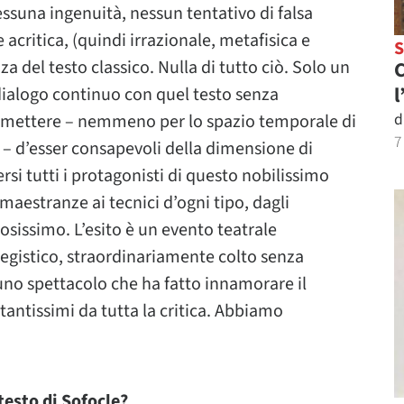
ssuna ingenuità, nessun tentativo di falsa
acritica, (quindi irrazionale, metafisica e
a del testo classico. Nulla di tutto ciò. Solo un
C
l
 dialogo continuo con quel testo senza
d
smettere – nemmeno per lo spazio temporale di
7
o – d’esser consapevoli della dimensione di
i tutti i protagonisti di questo nobilissimo
le maestranze ai tecnici d’ogni tipo, dagli
sissimo. L’esito è un evento teatrale
 registico, straordinariamente colto senza
no spettacolo che ha fatto innamorare il
antissimi da tutta la critica. Abbiamo
testo di Sofocle?