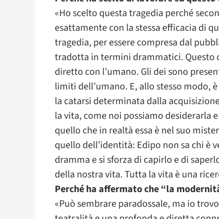
«Ho scelto questa tragedia perché secon
esattamente con la stessa efficacia di q
tragedia, per essere compresa dal pubb
tradotta in termini drammatici. Questo 
diretto con l’umano. Gli dei sono present
limiti dell’umano. E, allo stesso modo, 
la catarsi determinata dalla acquisizion
la vita, come noi possiamo desiderarla e v
quello che in realtà essa è nel suo mist
quello dell’identità: Edipo non sa chi è 
dramma e si sforza di capirlo e di saperl
della nostra vita. Tutta la vita è una ric
Perché ha affermato che “la modernità
«Può sembrare paradossale, ma io trovo
teatralità e una profonda e diretta conn