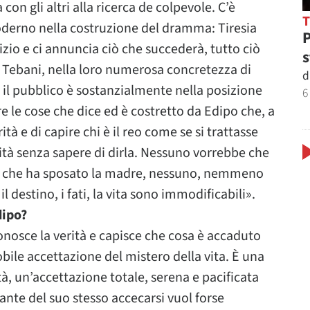
a con gli altri alla ricerca de colpevole. C’è
erno nella costruzione del dramma: Tiresia
P
izio e ci annuncia ciò che succederà, tutto ciò
s
ei Tebani, nella loro numerosa concretezza di
d
 il pubblico è sostanzialmente nella posizione
6
re le cose che dice ed è costretto da Edipo che, a
ità e di capire chi è il reo come se si trattasse
rità senza sapere di dirla. Nessuno vorrebbe che
lui che ha sposato la madre, nessuno, nemmeno
 destino, i fati, la vita sono immodificabili».
dipo?
onosce la verità e capisce che cosa è accaduto
nobile accettazione del mistero della vita. È una
tà, un’accettazione totale, serena e pacificata
icante del suo stesso accecarsi vuol forse