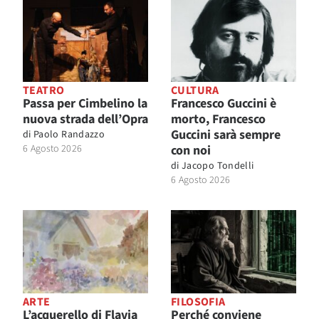
TEATRO
CULTURA
Passa per Cimbelino la
Francesco Guccini è
nuova strada dell’Opra
morto, Francesco
Guccini sarà sempre
di
Paolo Randazzo
6 Agosto 2026
con noi
di
Jacopo Tondelli
6 Agosto 2026
ARTE
FILOSOFIA
L’acquerello di Flavia
Perché conviene