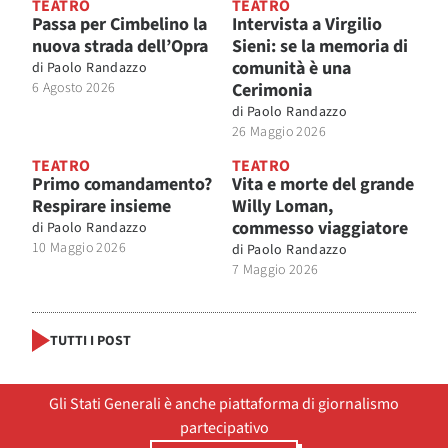
TEATRO
TEATRO
Passa per Cimbelino la
Intervista a Virgilio
nuova strada dell’Opra
Sieni: se la memoria di
comunità è una
di
Paolo Randazzo
6 Agosto 2026
Cerimonia
di
Paolo Randazzo
26 Maggio 2026
TEATRO
TEATRO
Primo comandamento?
Vita e morte del grande
Respirare insieme
Willy Loman,
commesso viaggiatore
di
Paolo Randazzo
10 Maggio 2026
di
Paolo Randazzo
7 Maggio 2026
TUTTI I POST
Gli Stati Generali è anche piattaforma di giornalismo
partecipativo