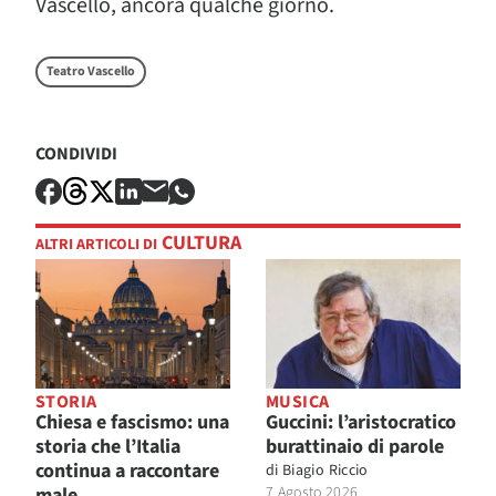
Vascello, ancora qualche giorno.
Teatro Vascello
CONDIVIDI
CULTURA
ALTRI ARTICOLI DI
STORIA
MUSICA
Chiesa e fascismo: una
Guccini: l’aristocratico
storia che l’Italia
burattinaio di parole
continua a raccontare
di
Biagio Riccio
male
7 Agosto 2026