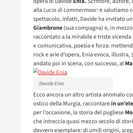
opera di Davide
Enia.
Scrittore, autore,
alla
Lucia di Lammermoor:
e salutiamo c
spettacolo, infatti, Davide ha invitato una
Giambrone
(sua compagna) e, in mezz
raccontato a la mirabile e triste vicenda 
e comunicativa, poesia e forza: metten
rock e arie d’opera, Enia evoca, illustra,
andato poi in scena, con successo, al
Ma
Davide Enia
Ecco ancora un altro artista anomalo c
ostico della Murgia, raccontare
in un’el
per l’occasione, la storia del pugliese
Mo
che intreccia quasi mezzo secolo di stori
davvero esemplare: di umili origini, scegli