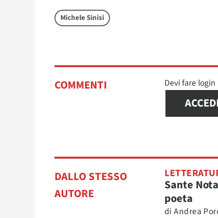
Michele Sinisi
Devi fare logi
COMMENTI
ACCED
LETTERATU
DALLO STESSO
Sante Nota
AUTORE
poeta
di
Andrea Po