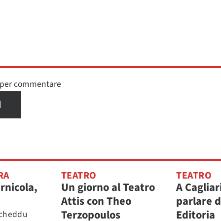
n per commentare
I
RA
TEATRO
TEATRO
rnicola,
Un giorno al Teatro
A Cagliar
Attis con Theo
parlare d
Terzopoulos
Editoria
rcheddu