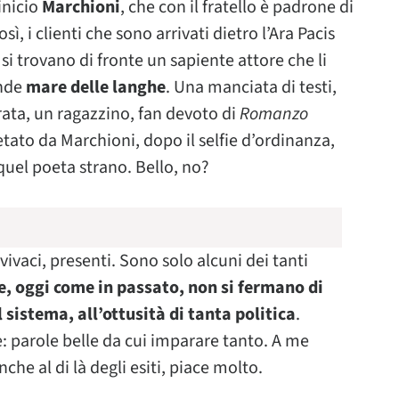
Vinicio
Marchioni
, che con il fratello è padrone di
Così, i clienti che sono arrivati dietro l’Ara Pacis
 si trovano di fronte un sapiente attore che li
ande
mare delle langhe
. Una manciata di testi,
erata, un ragazzino, fan devoto di
Romanzo
etato da Marchioni, dopo il selfie d’ordinanza,
 quel poeta strano. Bello, no?
i, vivaci, presenti. Sono solo alcuni dei tanti
he, oggi come in passato, non si fermano di
 sistema, all’ottusità di tanta politica
.
e: parole belle da cui imparare tanto. A me
he al di là degli esiti, piace molto.