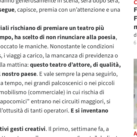
 vanno generosamente in scena, sera dopo sera,
F
 segue
, capisce, premia con un’attenzione e una
F
n
iali rischiano di premiare un teatro più
d
mpo, ha scelto di non rinunciare alla poesia
,
6
imboccato le maniche. Nonostante le condizioni
, i viaggi a carico, la mancanza di previdenza o
alla mattina:
questo teatro d’attore, di qualità,
l nostro paese
. E vale sempre la pena seguirlo,
da tempo, nei grandi palcoscenici o nei piccoli
mobilismo (commerciale) in cui rischia di
capocomici” entrano nei circuiti maggiori, si
l’ottusità di tanti operatori.
E si inventano
tivi gesti creativi
. Il primo, settimane fa, a