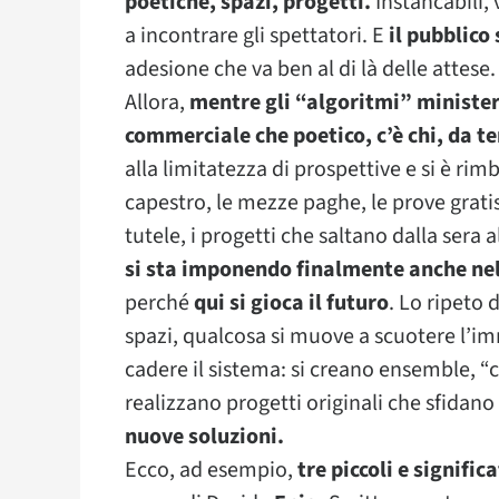
poetiche,
spazi, progetti.
Instancabili,
a incontrare gli spettatori. E
il pubblico
adesione che va ben al di là delle attese.
Allora,
mentre gli “algoritmi” minister
commerciale che poetico, c’è chi, da te
alla limitatezza di prospettive e si è r
capestro, le mezze paghe, le prove gratis
tutele, i progetti che saltano dalla sera 
si sta imponendo finalmente anche ne
perché
qui si gioca il futuro
. Lo ripeto 
spazi, qualcosa si muove a scuotere l’im
cadere il sistema: si creano ensemble, “
realizzano progetti originali che sfidano 
nuove soluzioni.
Ecco, ad esempio,
tre piccoli e significa