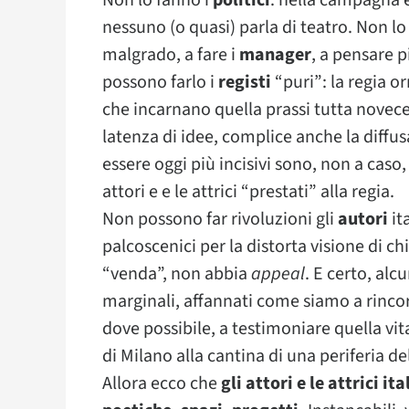
Non lo fanno i
politici
: nella campagna 
nessuno (o quasi) parla di teatro. Non lo
malgrado, a fare i
manager
, a pensare p
possono farlo i
registi
“puri”: la regia o
che incarnano quella prassi tutta novece
latenza di idee, complice anche la diffus
essere oggi più incisivi sono, non a caso, 
attori e e le attrici “prestati” alla regia.
Non possono far rivoluzioni gli
autori
it
palcoscenici per la distorta visione di
“venda”, non abbia
appeal
. E certo, al
marginali, affannati come siamo a rincorr
dove possibile, a testimoniare quella vita
di Milano alla cantina di una periferia del
Allora ecco che
gli attori e le attrici i