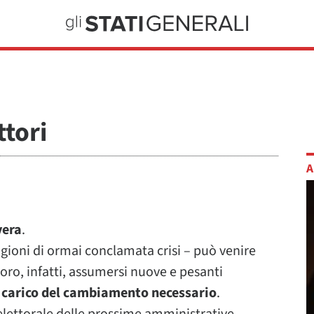
ttori
A
vera
.
agioni di ormai conclamata crisi – può venire
loro, infatti, assumersi nuove e pesanti
si carico del cambiamento necessario
.