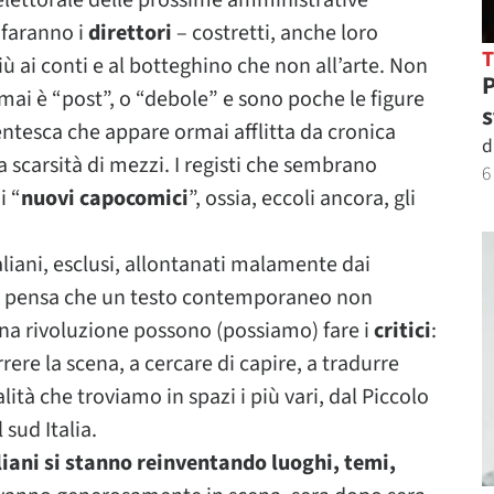
elettorale delle prossime amministrative
 faranno i
direttori
– costretti, anche loro
iù ai conti e al botteghino che non all’arte. Non
P
rmai è “post”, o “debole” e sono poche le figure
s
ntesca che appare ormai afflitta da cronica
d
a scarsità di mezzi. I registi che sembrano
6
i “
nuovi capocomici
”, ossia, eccoli ancora, gli
aliani, esclusi, allontanati malamente dai
 chi pensa che un testo contemporaneo non
cuna rivoluzione possono (possiamo) fare i
critici
:
ere la scena, a cercare di capire, a tradurre
lità che troviamo in spazi i più vari, dal Piccolo
 sud Italia.
taliani si stanno reinventando luoghi, temi,