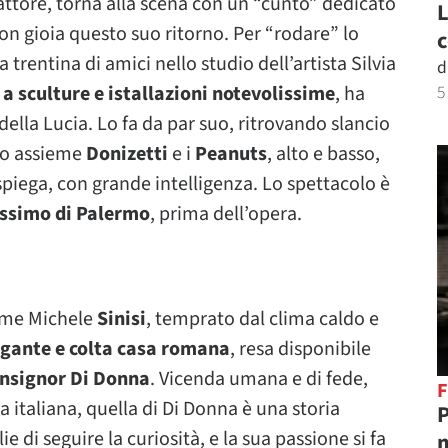
 attore, torna alla scena con un “cunto” dedicato
L
on gioia questo suo ritorno. Per “rodare” lo
c
 trentina di amici nello studio dell’artista Silvia
d
o
a sculture e istallazioni notevolissime
, ha
5
della Lucia. Lo fa da par suo, ritrovando slancio
do assieme
Donizetti
e i
Peanuts
, alto e basso,
 spiega, con grande intelligenza. Lo spettacolo è
ssimo di Palermo
, prima dell’opera.
ome Michele
Sinisi
, temprato dal clima caldo e
egante e colta casa romana
, resa disponibile
nsignor Di Donna
. Vicenda umana e di fede,
F
a italiana, quella di Di Donna è una storia
P
e di seguire la curiosità, e la sua passione si fa
m