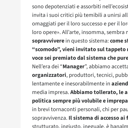
sono depotenziati e assorbiti nell’ecosis
invita i suoi critici più temibili a unirsi a
omaggiati per il loro successo e per il lor
loro opere». All’arte, insomma, sembra n
sopravvivere
in questo sistema:
come sf
“scomodo”, vieni invitato sul tappeto r
voce sei premiato dal sistema che pure
Nell’era dei “
Manager
”, abbiamo accetta
organizzatori
, produttori, tecnici, pubb
lentamente e inesorabilmente in
azien
media impresa.
Abbiamo tollerato, le a
politica sempre più volubile e imprepa
in brevi tornaconti personali, chi per pa
sopravvivenza.
Il sistema di accesso ai
strutturato, ingiusto, ineguale, è banalm