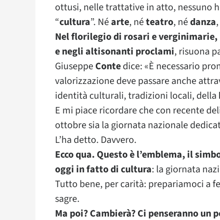
ottusi, nelle trattative in atto, nessuno
“
cultura
”. Né
arte
, né
teatro
, né
danza
Nel florilegio di rosari e verginimarie
e negli altisonanti proclami
, risuona p
Giuseppe
Conte
dice: «È necessario prom
valorizzazione deve passare anche attrav
identità culturali, tradizioni locali, della
E mi piace ricordare che con recente del
ottobre sia la giornata nazionale dedica
L’ha detto. Davvero.
Ecco qua. Questo è l’emblema, il simbo
oggi in fatto di cultura
: la giornata naz
Tutto bene, per carità: prepariamoci a fes
sagre.
Ma poi? Cambierà? Ci penseranno un po