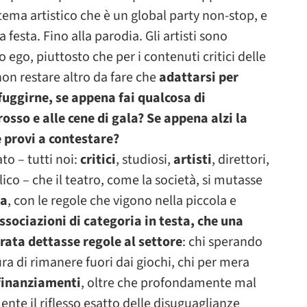
tema artistico che è un global party non-stop, e
lla festa. Fino alla parodia. Gli artisti sono
o ego, piuttosto che per i contenuti critici delle
on restare altro da fare che
adattarsi per
uggirne, se appena fai qualcosa di
osso e alle cene di gala? Se appena alzi la
 provi a contestare?
to – tutti noi:
critici
, studiosi,
artisti
, direttori,
lico – che il teatro, come la società, si mutasse
da
, con le regole che vigono nella piccola e
ssociazioni di categoria in testa, che una
rata dettasse regole al settore
: chi sperando
ura di rimanere fuori dai giochi, chi per mera
 finanziamenti
, oltre che profondamente mal
ente il riflesso esatto delle disuguaglianze