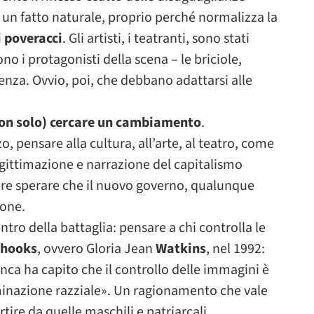
 un fatto naturale, proprio perché normalizza la
i poveracci
. Gli artisti, i teatranti, sono stati
no i protagonisti della scena – le briciole,
venza. Ovvio, poi, che debbano adattarsi alle
non solo) cercare un cambiamento
.
, pensare alla cultura, all’arte, al teatro, come
egittimazione e narrazione del capitalismo
dere sperare che il nuovo governo, qualunque
ione.
centro della battaglia: pensare a chi controlla le
 hooks
, ovvero Gloria Jean
Watkins
, nel 1992:
anca ha capito che il controllo delle immagini è
inazione razziale». Un ragionamento che vale
tire da quelle maschili e patriarcali.