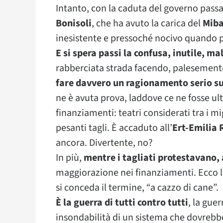
Intanto, con la caduta del governo passa
Bonisoli
, che ha avuto la carica del
Mib
inesistente e pressoché nocivo quando 
E si spera passi la confusa, inutile, ma
rabberciata strada facendo, palesement
fare davvero un ragionamento serio su
ne è avuta prova, laddove ce ne fosse ul
finanziamenti: teatri considerati tra i mig
pesanti tagli. È accaduto all’
Ert-Emilia
ancora. Divertente, no?
In più,
mentre i tagliati protestavano, 
maggiorazione nei finanziamenti. Ecco la
si conceda il termine, “a cazzo di cane”.
È la guerra di tutti contro tutti
, la guer
insondabilità di un sistema che dovrebbe