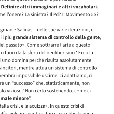
Definire altri immaginari e altri vocabolari,
me l’onere? La sinistra? Il Pd? Il Movimento 5S?
man e Salinas – nelle sue varie iterazioni, o
il più
grande sistema di controllo della gente
,
 del passato». Come sottrarre l’arte a questo
ro fuori dalla sfera del neoliberismo? Ecco la
alismo domina perché risulta assolutamente
 vincitori, mentre attua un sistema di controllo
i. Sembra impossibile uscirne: ci adattiamo, ci
 un “successo” che, statisticamente, non
olo vizioso? Non certo sostenendo, come ci
“
male minore
”.
alla crisi, e la acuizza». In questa crisi di
ffa, volgare, egotica, forse varrebbe la pena