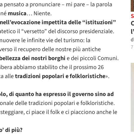
 ha pensato a pronunciare – mi pare – la parola
, né
musica
… Niente.
, nell’evocazione impettita delle “istituzioni”
C
l
atetico il “versetto” del discorso presidenziale.
d
uovere le infinite vie del turismo: la
7
erso il recupero delle nostre più antiche
bellezza dei nostri borghi
e dei piccoli Comuni.
ibera abbiamo stabilito che il prossimo 26
ta alle
tradizioni popolari e folkloristiche
».
lo, di quanto ha espresso il governo sino ad
ionale delle tradizioni popolari e folkloristiche.
teggiare, ci piace il folk e ci piacciono anche le
’ di più?