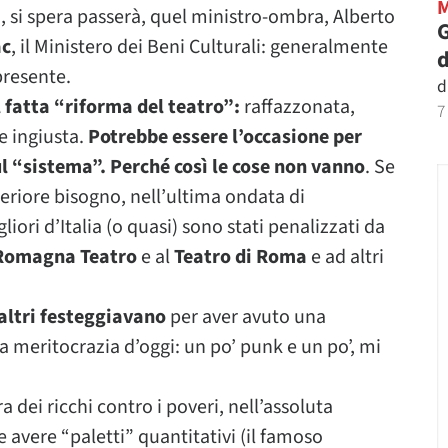
, si spera passerà, quel ministro-ombra, Alberto
G
ac
, il Ministero dei Beni Culturali: generalmente
d
presente.
d
l fatta “riforma del teatro”:
raffazzonata,
7
e ingiusta.
Potrebbe essere l’occasione per
l “sistema”. Perché così le cose non vanno
. Se
teriore bisogno, nell’ultima ondata di
liori d’Italia (o quasi) sono stati penalizzati da
 Romagna Teatro
e al
Teatro di Roma
e ad altri
altri festeggiavano
per aver avuto una
 meritocrazia d’oggi: un po’ punk e un po’, mi
ra dei ricchi contro i poveri, nell’assoluta
 avere “paletti” quantitativi (il famoso