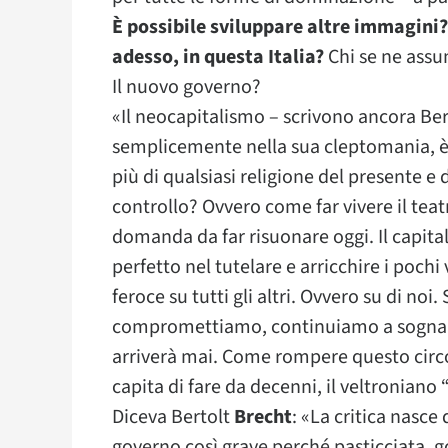
È possibile sviluppare altre immagini? 
adesso, in questa Italia?
Chi se ne assu
Il nuovo governo?
«Il neocapitalismo – scrivono ancora Berg
semplicemente nella sua cleptomania, è 
più di qualsiasi religione del presente e
controllo? Ovvero come far vivere il teat
domanda da far risuonare oggi. Il capit
perfetto nel tutelare e arricchire i pochi
feroce su tutti gli altri. Ovvero su di no
compromettiamo, continuiamo a sognare
arriverà mai. Come rompere questo circ
capita di fare da decenni, il veltroniano 
Diceva Bertolt
Brecht
: «La critica nasce d
governo così grave perché pasticciata, go