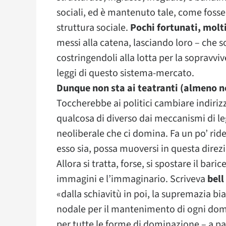
sociali, ed è mantenuto tale, come fosse
struttura sociale.
Pochi fortunati, molt
messi alla catena, lasciando loro – che so
costringendoli alla lotta per la sopravvi
leggi di questo sistema-mercato.
Dunque non sta ai teatranti (almeno 
Toccherebbe ai politici cambiare indirizzo
qualcosa di diverso dai meccanismi di l
neoliberale che ci domina. Fa un po’ ri
esso sia, possa muoversi in questa direz
Allora si tratta, forse, si spostare il bari
immagini e l’immaginario. Scriveva
bell
«dalla schiavitù in poi, la supremazia bi
nodale per il mantenimento di ogni dom
per tutte le forme di dominazione – a par