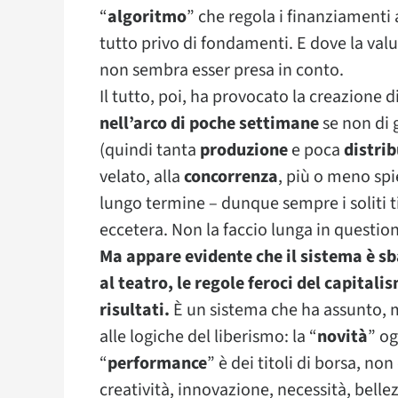
“
algoritmo
” che regola i finanziamenti 
tutto privo di fondamenti. E dove la valu
non sembra esser presa in conto.
Il tutto, poi, ha provocato la creazione d
nell’arco di poche settimane
se non di g
(quindi tanta
produzione
e poca
distri
velato, alla
concorrenza
, più o meno spi
lungo termine – dunque sempre i soliti t
eccetera. Non la faccio lunga in question
Ma appare evidente che il sistema è sb
al teatro, le regole feroci del capital
risultati.
È un sistema che ha assunto, mo
alle logiche del liberismo: la “
novità
” og
“
performance
” è dei titoli di borsa, no
creatività, innovazione, necessità, bell