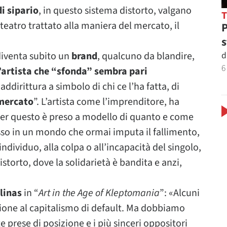
di sipario
, in questo sistema distorto, valgano
l teatro trattato alla maniera del mercato, il
P
s
d
 diventa subito un
brand
, qualcuno da blandire,
6
’artista che “sfonda” sembra pari
 addirittura a simbolo di chi ce l’ha fatta, di
 mercato
”. L’artista come l’imprenditore, ha
 per questo è preso a modello di quanto e come
osso in un mondo che ormai imputa il fallimento,
individuo, alla colpa o all’incapacità del singolo,
storto, dove la solidarietà è bandita e anzi,
linas
in “
Art in the Age of Kleptomania
”: «Alcuni
izione al capitalismo di default. Ma dobbiamo
e prese di posizione e i più sinceri oppositori