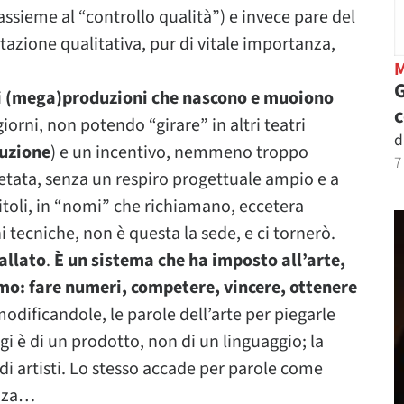
assieme al “controllo qualità”) e invece pare del
tazione qualitativa, pur di vitale importanza,
G
i
(mega)produzioni che nascono e muoiono
iorni, non potendo “girare” in altri teatri
d
buzione
) e un incentivo, nemmeno troppo
7
etata, senza un respiro progettuale ampio e a
itoli, in “nomi” che richiamano, eccetera
i tecniche, non è questa la sede, e ci tornerò.
allato
.
È un sistema che ha imposto all’arte,
ismo: fare numeri, competere, vincere, ottenere
dificandole, le parole dell’arte per piegarle
gi è di un prodotto, non di un linguaggio; la
n di artisti. Lo stesso accade per parole come
ezza…