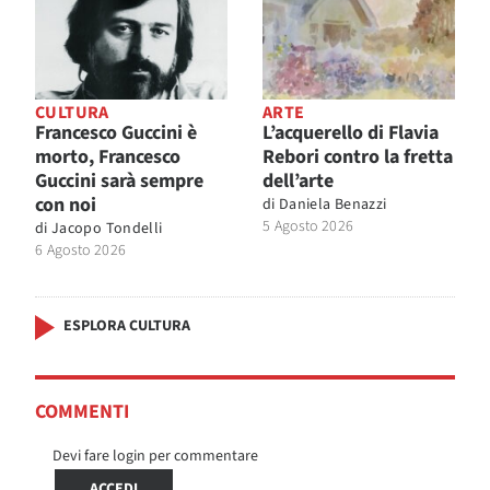
CULTURA
ARTE
Francesco Guccini è
L’acquerello di Flavia
morto, Francesco
Rebori contro la fretta
Guccini sarà sempre
dell’arte
con noi
di
Daniela Benazzi
5 Agosto 2026
di
Jacopo Tondelli
6 Agosto 2026
ESPLORA CULTURA
COMMENTI
Devi fare login per commentare
ACCEDI