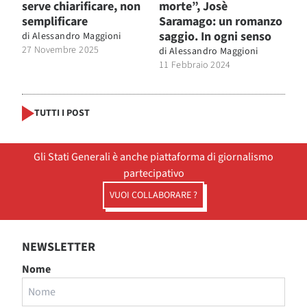
serve chiarificare, non
morte”, Josè
semplificare
Saramago: un romanzo
saggio. In ogni senso
di
Alessandro Maggioni
27 Novembre 2025
di
Alessandro Maggioni
11 Febbraio 2024
TUTTI I POST
Gli Stati Generali è anche piattaforma di giornalismo
partecipativo
VUOI COLLABORARE ?
NEWSLETTER
Nome